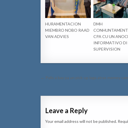
HURAMENTACION
DMH
MIEMBRO NOBO RAAD
CONHUNTAMENT
VAN ADVIES
CPA CU UN ANOC
INFORMATIVO DI
SUPERVISION
Post
← Polis a bay pa un pick-up laga atras memey cam
navigation
Leave a Reply
Your email address will not be published.
Requi