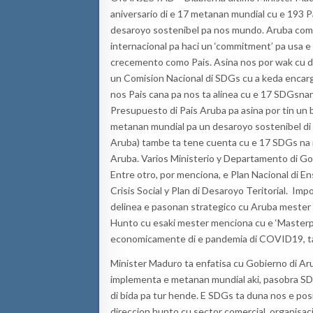
aniversario di e 17 metanan mundial cu e 193 
desaroyo sostenibel pa nos mundo. Aruba como 
internacional pa haci un ‘commitment’ pa usa
crecemento como Pais. Asina nos por wak cu de
un Comision Nacional di SDGs cu a keda encarg
nos Pais cana pa nos ta alinea cu e 17 SDGsn
Presupuesto di Pais Aruba pa asina por tin un bi
metanan mundial pa un desaroyo sostenibel di
Aruba) tambe ta tene cuenta cu e 17 SDGs na m
Aruba. Varios Ministerio y Departamento di Gob
Entre otro, por menciona, e Plan Nacional di E
Crisis Social y Plan di Desaroyo Teritorial. Im
delinea e pasonan strategico cu Aruba meste
Hunto cu esaki mester menciona cu e ‘Masterp
economicamente di e pandemia di COVID19, t
Minister Maduro ta enfatisa cu Gobierno di Arub
implementa e metanan mundial aki, pasobra SD
di bida pa tur hende. E SDGs ta duna nos e pos
direccion hunto cu sector comercial, organisa