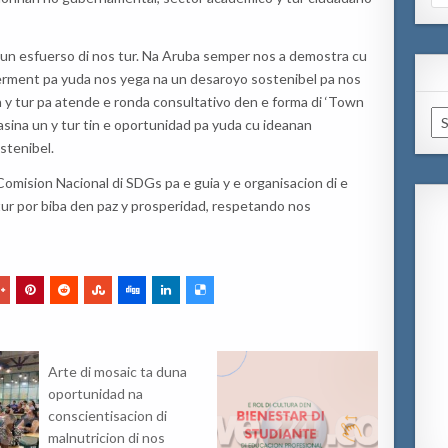
for
i un esfuerso di nos tur. Na Aruba semper nos a demostra cu
herment pa yuda nos yega na un desaroyo sostenibel pa nos
n y tur pa atende e ronda consultativo den e forma di ‘Town
Ar
asina un y tur tin e oportunidad pa yuda cu ideanan
stenibel.
 Comision Nacional di SDGs pa e guia y e organisacion di e
 tur por biba den paz y prosperidad, respetando nos
Arte di mosaic ta duna
oportunidad na
conscientisacion di
malnutricion di nos