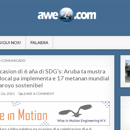
formacion pa Aruba
SIGUI NOS!
PALABRA
POSTED
COMUNICADO
IN
asion di 6 aña di SDG’s: Aruba ta mustra
n local pa implementa e 17 metanan mundial
aroyo sostenibel
26, 2021
LEAVE A COMMENT
 a hiba palabra na ocasion di e celebracion di e 6