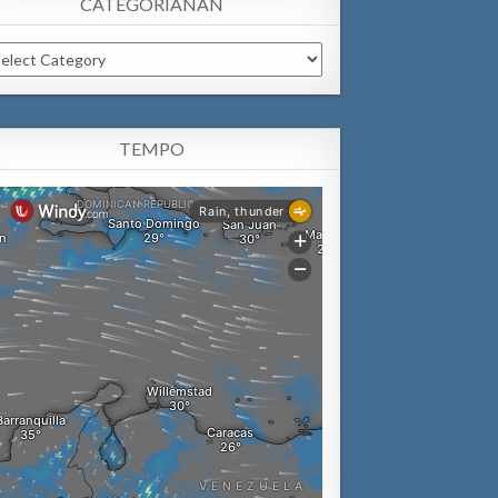
CATEGORIANAN
tegorianan
TEMPO