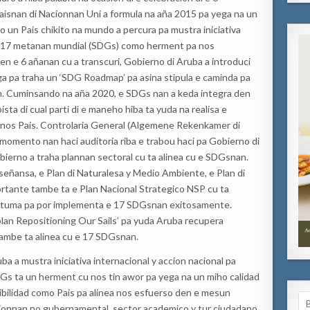
Paisnan di Nacionnan Uni a formula na aña 2015 pa yega na un
un Pais chikito na mundo a percura pa mustra iniciativa
 e 17 metanan mundial (SDGs) como herment pa nos
n e 6 añanan cu a transcuri, Gobierno di Aruba a introduci
a pa traha un ‘SDG Roadmap’ pa asina stipula e caminda pa
an. Cuminsando na aña 2020, e SDGs nan a keda integra den
sta di cual parti di e maneho hiba ta yuda na realisa e
 nos Pais. Controlaria General (Algemene Rekenkamer di
omento nan haci auditoria riba e trabou haci pa Gobierno di
ierno a traha plannan sectoral cu ta alinea cu e SDGsnan.
nseñansa, e Plan di Naturalesa y Medio Ambiente, e Plan di
portante tambe ta e Plan Nacional Strategico NSP cu ta
r tuma pa por implementa e 17 SDGsnan exitosamente.
lan Repositioning Our Sails’ pa yuda Aruba recupera
ambe ta alinea cu e 17 SDGsnan.
a a mustra iniciativa internacional y accion nacional pa
Gs ta un herment cu nos tin awor pa yega na un miho calidad
ibilidad como Pais pa alinea nos esfuerso den e mesun
Se
cionnan no gubernamental, sector academico y tur ciudadano