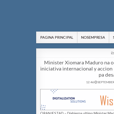
AWE24.com Bo centro di in
Bo centro di informacion pa Aruba
PAGINA PRINCIPAL
NOSEMPRESA
Minister Xiomara Maduro na oc
iniciativa internacional y accio
pa des
12:46
SEPTEMBER 
ORANJESTAD – Diabierna ultimo Minister Maduro