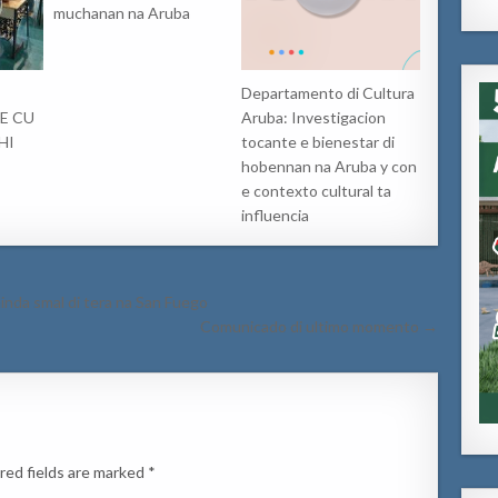
muchanan na Aruba
Departamento di Cultura
E CU
Aruba: Investigacion
HI
tocante e bienestar di
hobennan na Aruba y con
e contexto cultural ta
influencia
inda smal di tera na San Fuego
Comunicado di ultimo momento →
red fields are marked
*