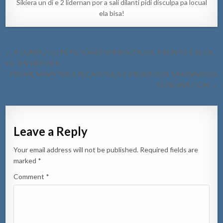
Sikiera un di e 2 lidernan por a sali dilanti pidi disculpa pa locual
ela bisa!
Post
← A CUMPLI CU PETICION DI EMMASCHOOL, PRONTO E SCOL
navigation
LO TIN WIFI BEK.
PROME MINISTER A RECAPITULA E PROME DOS SIMANNAN DI
GOBERNACION →
Leave a Reply
Your email address will not be published.
Required fields are
marked
*
Comment
*