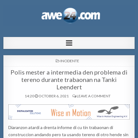
AWE24.com Bo centro di informacion
Bo centro di informacion pa Aruba
pa Aruba
POSTED
INCIDENTE
IN
Polis mester a intermedia den problema di
tereno durante trabaonan na Tanki
Leendert
14:20
OCTOBER 6, 2021
LEAVE A COMMENT
Diaranzon atardi a drenta informe di cu tin trabaonan di
construccion andando pero ta usando tereno di otro hende sin