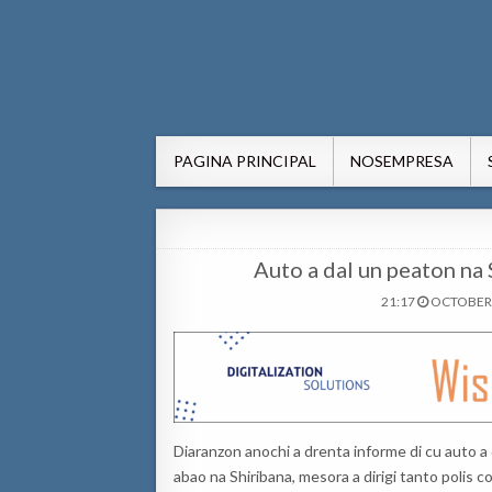
AWE24.com Bo centro di in
Bo centro di informacion pa Aruba
PAGINA PRINCIPAL
NOSEMPRESA
Auto a dal un peaton na S
21:17
OCTOBER 
Diaranzon anochi a drenta informe di cu auto a 
abao na Shiribana, mesora a dirigi tanto polis 