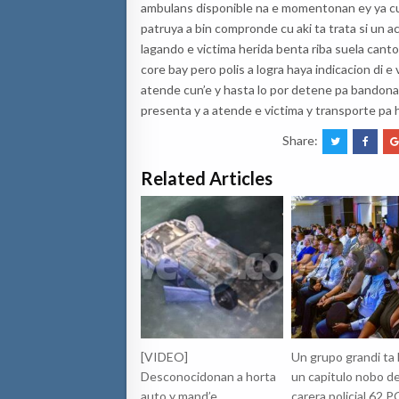
ambulans disponible na e momentonan ey ya cu
patruya a bin compronde cu aki ta trata si un a
lagando e victima herida benta riba suela canto 
core bay pero polis a logra haya indicacion di e
atende cun’e y hasta lo por detene pa bandona 
presenta y a atende e victima y transporte pa h
Share:
Related Articles
[VIDEO]
Un grupo grandi ta 
Desconocidonan a horta
un capitulo nobo d
auto y mand’e
carera policial 62 