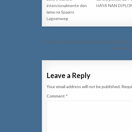
intencionalmente den
HAYA NAN DIPLO
lama na Spaans
Lagoenweg
Post
← Durante entrenamento den mondi di Calabas cicl
navigation
Chauffeur a
Leave a Reply
Your email address will not be published.
Requi
Comment
*