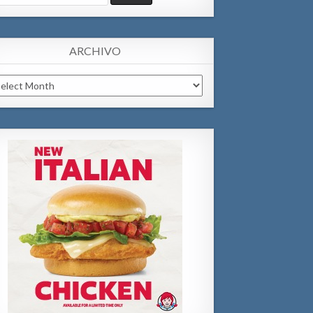
:
ARCHIVO
chivo