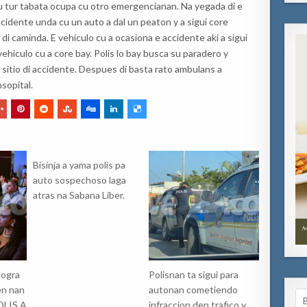
 tur tabata ocupa cu otro emergencianan. Na yegada di e
ccidente unda cu un auto a dal un peaton y a sigui core
di caminda. E vehiculo cu a ocasiona e accidente aki a sigui
 vehiculo cu a core bay. Polis lo bay busca su paradero y
sitio di accidente. Despues di basta rato ambulans a
sopital.
Bisinja a yama polis pa
auto sospechoso laga
atras na Sabana Liber.
logra
Polisnan ta sigui para
en nan
autonan cometiendo
Se
POLIS A
infraccion den trafico y