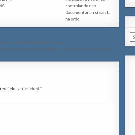
for
MA
controlando nan
documentonan si nan ta
na ordo
Ar
ista a bira malo dal abao y fayece!
 bay banda robez baha caminda y destrui palo di lus na Noord →
red fields are marked
*