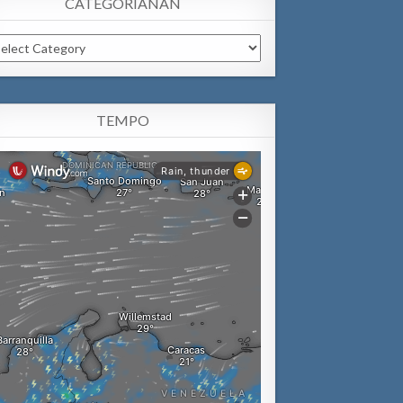
CATEGORIANAN
tegorianan
TEMPO