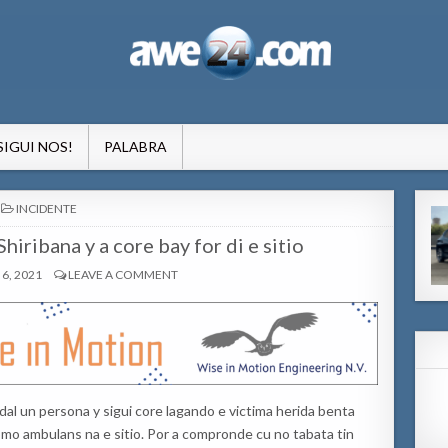
formacion pa Aruba
SIGUI NOS!
PALABRA
POSTED
INCIDENTE
IN
hiribana y a core bay for di e sitio
6, 2021
LEAVE A COMMENT
dal un persona y sigui core lagando e victima herida benta
como ambulans na e sitio. Por a compronde cu no tabata tin