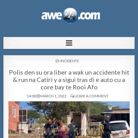
AWE24.com Bo centro di informacion
Bo centro di informacion pa Aruba
pa Aruba
POSTED
INCIDENTE
IN
Polis den su ora liber a wak un accidente hit
& run na Catiri y a sigui tras di e auto cu a
core bay te Rooi Afo
14:08
MARCH 1, 2022
LEAVE A COMMENT