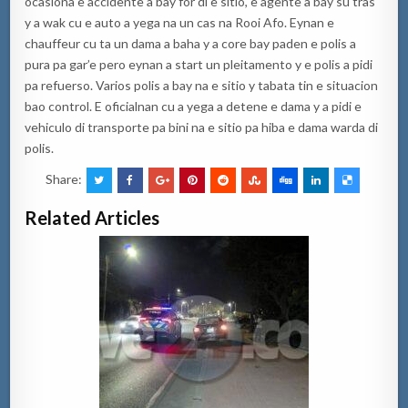
ocasiona e accidente a bay for di e sitio, e agente a bay su tras
y a wak cu e auto a yega na un cas na Rooi Afo. Eynan e
chauffeur cu ta un dama a baha y a core bay paden e polis a
pura pa gar’e pero eynan a start un pleitamento y e polis a pidi
pa refuerso. Varios polis a bay na e sitio y tabata tin e situacion
bao control. E oficialnan cu a yega a detene e dama y a pidi e
vehiculo di transporte pa bini na e sitio pa hiba e dama warda di
polis.
Share:
Related Articles