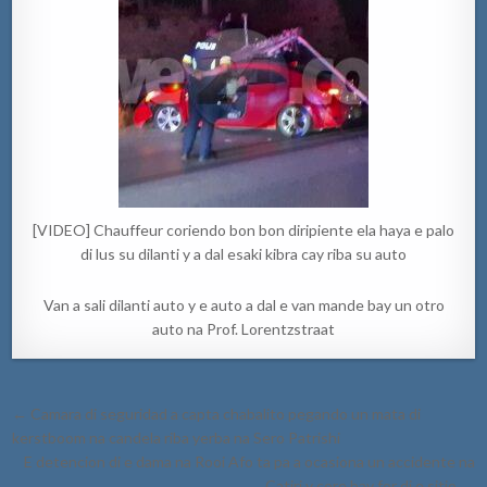
[VIDEO] Chauffeur coriendo bon bon diripiente ela haya e palo
di lus su dilanti y a dal esaki kibra cay riba su auto
Van a sali dilanti auto y e auto a dal e van mande bay un otro
auto na Prof. Lorentzstraat
Post
← Camara di seguridad a capta chabalito pegando un mata di
navigation
kerstboom na candela riba yerba na Sero Patrishi
E detencion di e dama na Rooi Afo ta pa a ocasiona un accidente na
Catiri y core bay for di e sitio →