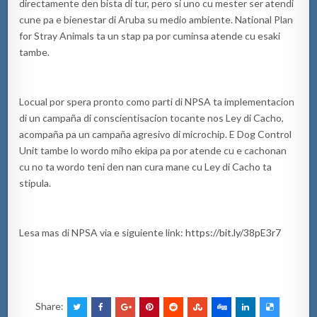
directamente den bista di tur, pero si uno cu mester ser atendi
cune pa e bienestar di Aruba su medio ambiente. National Plan
for Stray Animals ta un stap pa por cuminsa atende cu esaki
tambe.
Locual por spera pronto como parti di NPSA ta implementacion
di un campaña di conscientisacion tocante nos Ley di Cacho,
acompaña pa un campaña agresivo di microchip. E Dog Control
Unit tambe lo wordo miho ekipa pa por atende cu e cachonan
cu no ta wordo teni den nan cura mane cu Ley di Cacho ta
stipula.
Lesa mas di NPSA via e siguiente link:
https://bit.ly/38pE3r7
Share: