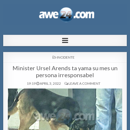
AWE24.com Bo centro di informacion
Bo centro di informacion pa Aruba
pa Aruba
POSTED
INCIDENTE
IN
Minister Ursel Arends ta yama su mes un
persona irresponsabel
19:19
APRIL 3, 2022
LEAVE A COMMENT