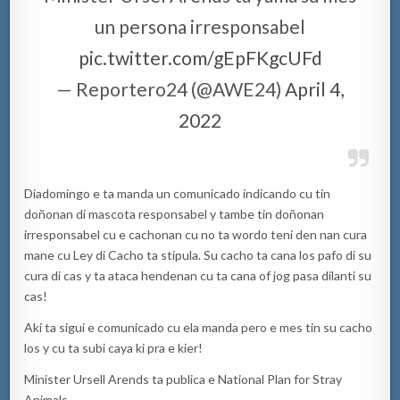
un persona irresponsabel
pic.twitter.com/gEpFKgcUFd
— Reportero24 (@AWE24)
April 4,
2022
Diadomingo e ta manda un comunicado indicando cu tin
doñonan di mascota responsabel y tambe tin doñonan
irresponsabel cu e cachonan cu no ta wordo teni den nan cura
mane cu Ley di Cacho ta stipula. Su cacho ta cana los pafo di su
cura di cas y ta ataca hendenan cu ta cana of jog pasa dilanti su
cas!
Aki ta sigui e comunicado cu ela manda pero e mes tin su cacho
los y cu ta subi caya ki pra e kier!
Minister Ursell Arends ta publica e
National Plan for Stray
Animals