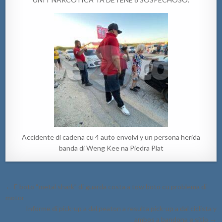
Accidente di cadena cu 4 auto envolvi y un persona herida
banda di Weng Kee na Piedra Plat
Post
← E boto “metal shark” di guarda costa a tow boto cu problema di
navigation
motor
Informe di pick-up a dal peaton a resulta pick-up a dal ciclista y
ambos a bandona e sitio →