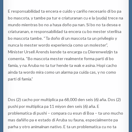
E responsabilidad ta encera e cuido y cariño necesario di bo pa
bo mascota, y tambe pa tur e criaturanan cu e la (yuda) trece na
mundo mientras bo
no
a haya doño pa nan. Si bo no ta desea e
criaturanan, e responsabilidad ta encera cu bo mester sterilisa
bo mascota tambe. “Ta doño di un mascota ta un privilegio y
nunca lo mester wordo experiencia como un molester”,
Minister Ursell Arends kende ta encarga cu Dierenwelzijn ta
comenta. “Bo mascota mester realmente forma parti di bo
famia, y na Aruba no ta tur hende ta wak e asina. Hopi cacho
ainda ta wordo mira como un alarma pa cuida cas, y no como
parti di famia.”
Dos (2) cacho por multiplica pa 68,000 den seis (6) aña. Dos (2)
pushi por multiplica pa 11 miyon den seis (6) aña. E
problematica di pushi – compara cu esun di Boa – ta uno mucho
mas dañiño pa e estado di Aruba su fauna, especialmente pa
parha y otro animalnan nativo. E ta un problematica cu no ta