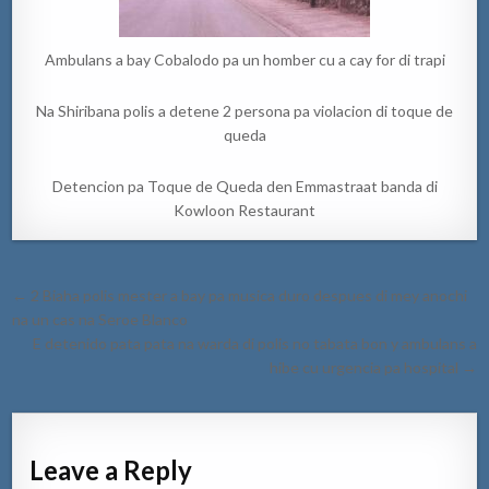
Ambulans a bay Cobalodo pa un homber cu a cay for di trapi
Na Shiribana polis a detene 2 persona pa violacion di toque de
queda
Detencion pa Toque de Queda den Emmastraat banda di
Kowloon Restaurant
Post
← 2 Biaha polis mester a bay pa musica duro despues di mey anochi
navigation
na un cas na Seroe Blanco
E detenido pata pata na warda di polis no tabata bon y ambulans a
hibe cu urgencia pa hospital →
Leave a Reply