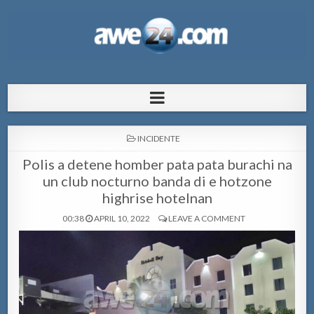
AWE24.com Bo centro di informacion
Bo centro di informacion pa Aruba
pa Aruba
POSTED
INCIDENTE
IN
Polis a detene homber pata pata burachi na
un club nocturno banda di e hotzone
highrise hotelnan
00:38
APRIL 10, 2022
LEAVE A COMMENT