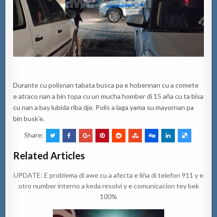
Durante cu polisnan tabata busca pa e hobennan cu a comete
e atraco nan a bin topa cu un mucha homber di 15 aña cu ta bisa
cu nan a bay lubida riba dje. Polis a laga yama su mayornan pa
bin busk’e.
Share:
Related Articles
UPDATE: E problema di awe cu a afecta e liña di telefon 911 y e
otro number interno a keda resolvi y e comunicacion tey bek
100%