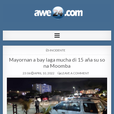
AWE24.com Bo centro di informacion
Bo centro di informacion pa Aruba
pa Aruba
POSTED
INCIDENTE
IN
Mayornan a bay laga mucha di 15 aña su so
na Moomba
23:06
APRIL 10, 2022
LEAVE A COMMENT