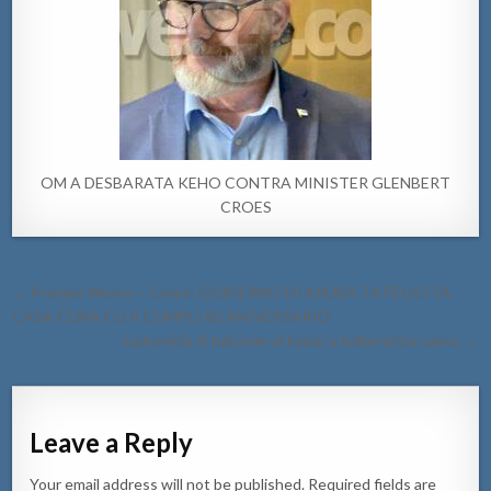
OM A DESBARATA KEHO CONTRA MINISTER GLENBERT
CROES
Post
← Premier Wever – Croes: GOBIERNO DI ARUBA TA FELICITA
navigation
CASA CUNA CU A CUMPLI 65 ANIVERSARIO
Ladronicia di tubonan di koper a bolbe lanta cabes →
Leave a Reply
Your email address will not be published.
Required fields are