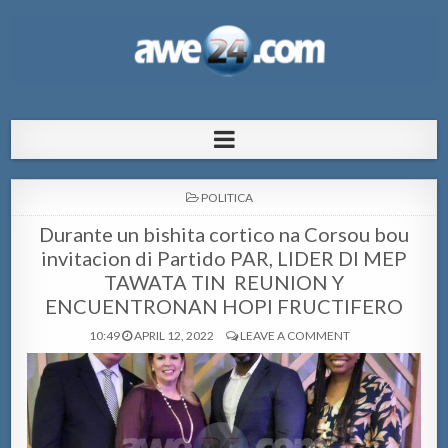
AWE24.com Bo centro di informacion
Bo centro di informacion pa Aruba
pa Aruba
POSTED
POLITICA
IN
Durante un bishita cortico na Corsou bou
invitacion di Partido PAR, LIDER DI MEP
TAWATA TIN REUNION Y
ENCUENTRONAN HOPI FRUCTIFERO
10:49
APRIL 12, 2022
LEAVE A COMMENT