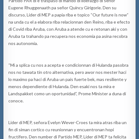
Partido PAR di e traspaso di mando di liderazgo di señor
Eugene Rhuggenaath pa señor Quincy Girigorie. Den su
discurso, Lider di MEP a papia riba e topico “Our future is now”
na unda cu el a elabora riba relacionnan den Reino, riba e efecto
di Covid riba Aruba, con Aruba a atende cu e retonan aki y con
Aruba ta trahando pa recupera nos economia pa asina recobra
nos autonomia.
“Mi a splica cu nos a acepta e condicionnan di Hulanda pasobra
nos no tawata tin otro alternativa, pero awor nos mester haci
lo maximo pa haci di Aruba un pais fuerte bek, mas resiliente y
menos dependiente di Hulanda. Den esaki nos ta mira e
Landspakket como un oportunidad”, Prome Minister a duna di
conoce.
Lider di MEP, señora Evelyn Wever-Croes ta mira atras riba un
fin di siman cortico cu reunionnan y encuentronan hopi
fructifero. Den number di Partido MEP, Lider di MEP ta felicita