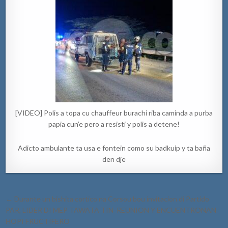
[VIDEO] Polis a topa cu chauffeur burachi riba caminda a purba
papia cun’e pero a resisti y polis a detene!
Adicto ambulante ta usa e fontein como su badkuip y ta baña
den dje
Post
← Durante un bishita cortico na Corsou bou invitacion di Partido
navigation
PAR, LIDER DI MEP TAWATA TIN REUNION Y ENCUENTRONAN
HOPI FRUCTIFERO