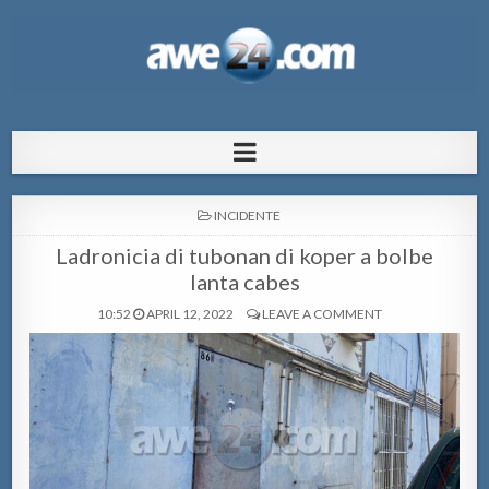
AWE24.com Bo centro di informacion
Bo centro di informacion pa Aruba
pa Aruba
POSTED
INCIDENTE
IN
Ladronicia di tubonan di koper a bolbe
lanta cabes
10:52
APRIL 12, 2022
LEAVE A COMMENT