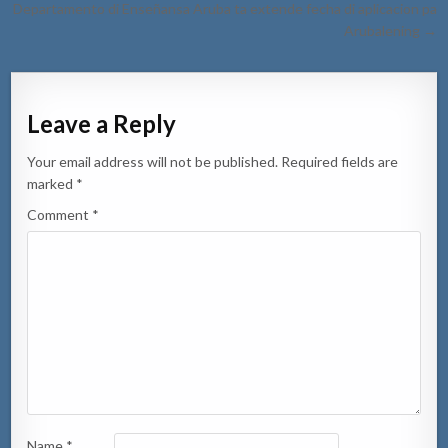
Departamento di Enseñansa Aruba ta extende fecha di aplicacion pa
Arubalening →
Leave a Reply
Your email address will not be published.
Required fields are
marked
*
Comment
*
Name
*