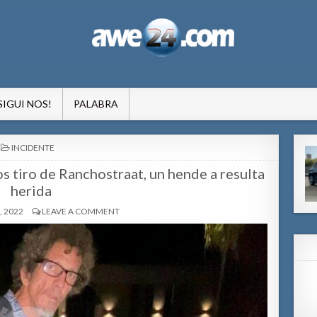
formacion pa Aruba
SIGUI NOS!
PALABRA
POSTED
INCIDENTE
IN
s tiro de Ranchostraat, un hende a resulta
herida
, 2022
LEAVE A COMMENT