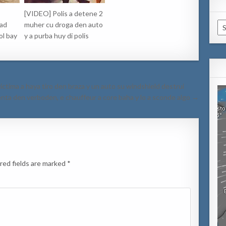
[VIDEO] Polis a detene 2
Ca
dad
muher cu droga den auto
ol bay
y a purba huy di polis
ictima a haya tiro den braza y un auto su windshield destrui
renta den verboden, e chauffeur a core baha y lo a sconde algo →
red fields are marked
*