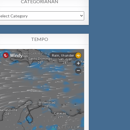
CATEGORIANAN
tegorianan
TEMPO