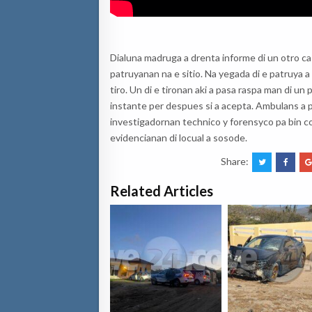
Dialuna madruga a drenta informe di un otro cas
patruyanan na e sitio. Na yegada di e patruya 
tiro. Un di e tironan aki a pasa raspa man di un
instante per despues si a acepta. Ambulans a pr
investigadornan technico y forensyco pa bin c
evidencianan di locual a sosode.
Share:
Related Articles