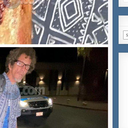
for
Ar