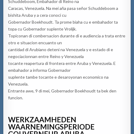
Schuddeboom, Embahador di Reino na
Caracas, Venezuela. Na mei aña pasa señor Schuddeboom a
bishita Aruba y a cera conoci cu
Gobernador Boekhoudt. Ta prome biaha cu e embahador ta
topa cu Gobernador suplente Vrolijk.
Topiconan di combersacion durante di e audiencia a trata entre
otro e situacion encuanto un
cantidad di Arubiano deteni na Venezuela y e estado di e
negociacionnan entre Reino y Venezuela
tocante reapertura di frontera entre Aruba y Venezuela. E
embahador a informa Gobernador
suplente tambe tocante e desaroyonan economico na
Venezuela.
Entrante awe, 9 di mei, Gobernador Boekhoudt ta bek den
funcion.
WERKZAAMHEDEN
WAARNEMINGSPERIODE
GOUVERNEUR ARUBA