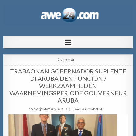
AWE24.com Bo centro di informacion
Bo centro di informacion pa Aruba
pa Aruba
POSTED
SOCIAL
IN
TRABAONAN GOBERNADOR SUPLENTE
DI ARUBA DEN FUNCION /
WERKZAAMHEDEN
WAARNEMINGSPERIODE GOUVERNEUR
ARUBA
15:54
MAY 9, 2022
LEAVE A COMMENT