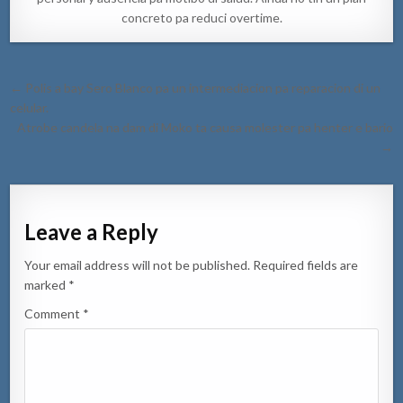
concreto pa reduci overtime.
Post
← Polis a bay Sero Blanco pa un intermediacion pa reparacion di un
navigation
celular.
Atrobe candela na dam di Moko ta causa molester pa henter e bario
→
Leave a Reply
Your email address will not be published.
Required fields are
marked
*
Comment
*