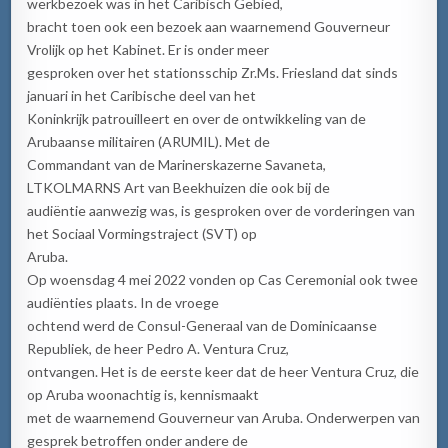
werkbezoek was in het Caribisch Gebied,
bracht toen ook een bezoek aan waarnemend Gouverneur
Vrolijk op het Kabinet. Er is onder meer
gesproken over het stationsschip Zr.Ms. Friesland dat sinds
januari in het Caribische deel van het
Koninkrijk patrouilleert en over de ontwikkeling van de
Arubaanse militairen (ARUMIL). Met de
Commandant van de Marinerskazerne Savaneta,
LTKOLMARNS Art van Beekhuizen die ook bij de
audiëntie aanwezig was, is gesproken over de vorderingen van
het Sociaal Vormingstraject (SVT) op
Aruba.
Op woensdag 4 mei 2022 vonden op Cas Ceremonial ook twee
audiënties plaats. In de vroege
ochtend werd de Consul-Generaal van de Dominicaanse
Republiek, de heer Pedro A. Ventura Cruz,
ontvangen. Het is de eerste keer dat de heer Ventura Cruz, die
op Aruba woonachtig is, kennismaakt
met de waarnemend Gouverneur van Aruba. Onderwerpen van
gesprek betroffen onder andere de