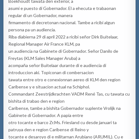
Boekhoudt tawata den exterior, a
asumi e puesto di Gobernador. El a ehecuta e trabaonan
regular di un Gobernador, manera
firmamento di decretonan nacional. Tambe a ricibi algun
persona pa un audiencia.
Riba diabierna 29 di april 2022 a ricibi señor Dirk Buitelaar,
Regional Manager Air France KLM, pa
un audiencia na Gabinete di Gobernador. Señor Danilo de
Freytas (KLM Sales Manager Aruba) a
acompaña señor Buitelaar durante di e audiencia di
introduccion aki. Topiconan di combersacion
tawata entre otro e conexionnan aereo di KLM den region
Caribense y e situacion actual na Schiphol.
Commandant Zeestrijdkrachten VADM René Tas, cu tawata cu
bishita di trabao den e region
Caribense, tambe a bishita Gobernador suplente Vrolijk na
Gabinete di Gobernador. A papia entre
otro tocante e barco Zr.Ms. Friesland cu desde januari ta
patruya den e region Caribense di Reino y
tocante e desaroyo di e militarnan Arubiano (ARUMIL). Cu e