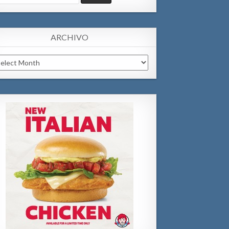
:
ARCHIVO
chivo