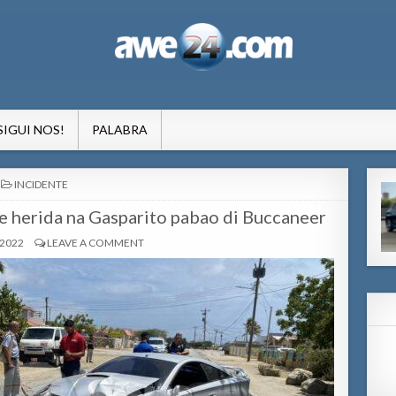
formacion pa Aruba
SIGUI NOS!
PALABRA
POSTED
INCIDENTE
IN
e herida na Gasparito pabao di Buccaneer
 2022
LEAVE A COMMENT