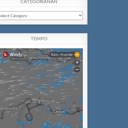
CATEGORIANAN
tegorianan
TEMPO