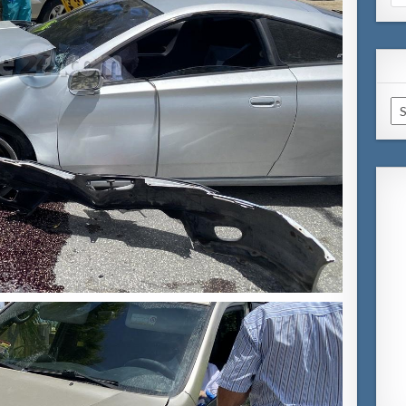
for
Ar