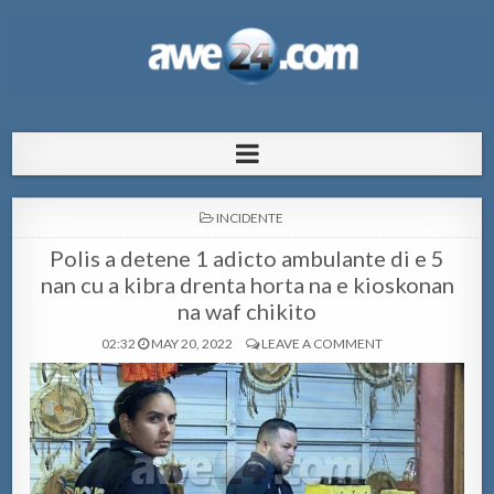
AWE24.com Bo centro di informacion
Bo centro di informacion pa Aruba
pa Aruba
POSTED
INCIDENTE
IN
Polis a detene 1 adicto ambulante di e 5
nan cu a kibra drenta horta na e kioskonan
na waf chikito
02:32
MAY 20, 2022
LEAVE A COMMENT