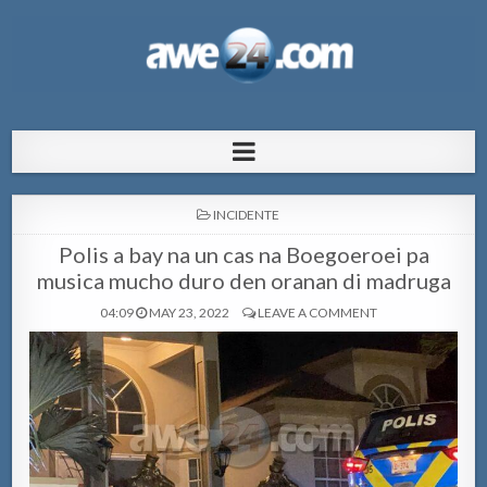
AWE24.com Bo centro di informacion
Bo centro di informacion pa Aruba
pa Aruba
POSTED
INCIDENTE
IN
Polis a bay na un cas na Boegoeroei pa
musica mucho duro den oranan di madruga
04:09
MAY 23, 2022
LEAVE A COMMENT