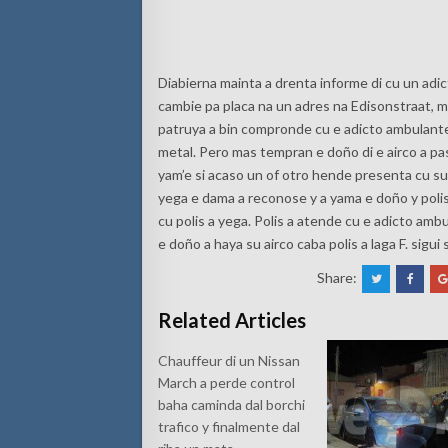
Diabierna mainta a drenta informe di cu un adic
cambie pa placa na un adres na Edisonstraat, me
patruya a bin compronde cu e adicto ambulante 
metal. Pero mas tempran e doño di e airco a pas
yam’e si acaso un of otro hende presenta cu su
yega e dama a reconose y a yama e doño y polis
cu polis a yega. Polis a atende cu e adicto ambu
e doño a haya su airco caba polis a laga F. sigui
Share:
Related Articles
Chauffeur di un Nissan
March a perde control
baha caminda dal borchi
trafico y finalmente dal