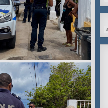
for
Ar