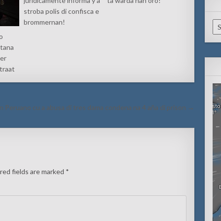
juridicamente informa y a
ta warda nan oro!
stroba polis di confisca e
brommernan!
Ca
to
tana
ber
traat
 Peruano cu a abusa di tres dama condena na 4 aña di prison →
red fields are marked
*