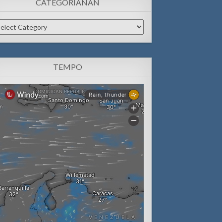
CATEGORIANAN
tegorianan
TEMPO