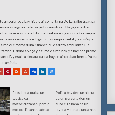
to ambulante a bay hiba e airco horta na De La Sallestraat pa
sora a dirigi un patruya pa Edisonstraat. Na yegada di e
F. a trese e airco na Edisonstraat na e lugar unda ta cumpra
a pa avisa esnan na e lugar cu ta cumpra metal y a avis’e pa
 airco di e marca duna. Unabes cu e adicto ambulante F. a
 tambe. E doño a yega y a tuma e airco bek y a bay net prome
lante F. y esaki a declara cu ela haya e airco abao benta. Ya cu
 su caminda.
Polis kier a purba un
Polis a bay den un alerta
tactica cu
pa un persona den un
motociclistanan, pero e
auto cu a baha na un
motociclistanan tabata
joyeria y puntra unda nan