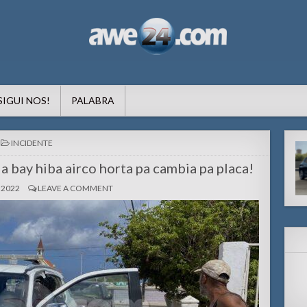
formacion pa Aruba
SIGUI NOS!
PALABRA
POSTED
INCIDENTE
IN
a bay hiba airco horta pa cambia pa placa!
 2022
LEAVE A COMMENT