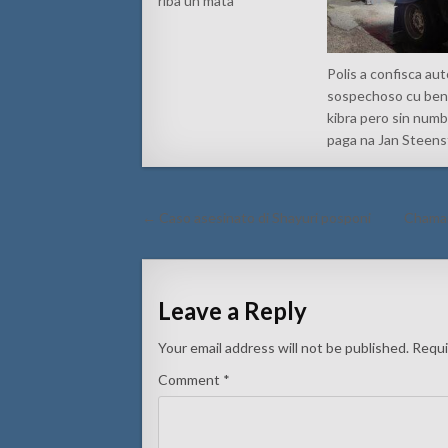
riba un mata
Polis a confisca au
sospechoso cu ben
kibra pero sin num
paga na Jan Steens
Post
← Caso asesinato di Shayuri posponi
Chaman
navigation
Leave a Reply
Your email address will not be published.
Requi
Comment
*