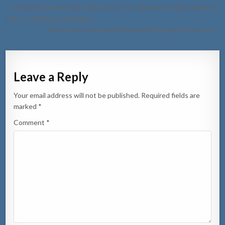
Post
← Na Seroe Blanco polis a kita auto cu no tabata tin ningun papel na
navigation
ordo y a detene e chauffeur
Polis a bay Koyari pa hortamento di un parti di e cura →
Leave a Reply
Your email address will not be published.
Required fields are
marked
*
Comment
*