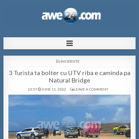
AWE24.com Bo centro di informacion
Bo centro di informacion pa Aruba
pa Aruba
POSTED
INCIDENTE
IN
3 Turista ta bolter cu UTV riba e caminda pa
Natural Bridge
13:57
JUNE 11, 2022
LEAVE A COMMENT