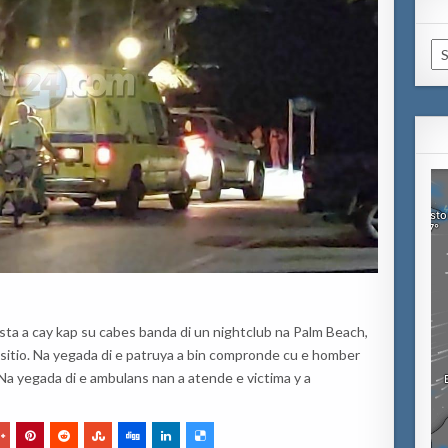
Ca
sta a cay kap su cabes banda di un nightclub na Palm Beach,
 sitio. Na yegada di e patruya a bin compronde cu e homber
. Na yegada di e ambulans nan a atende e victima y a