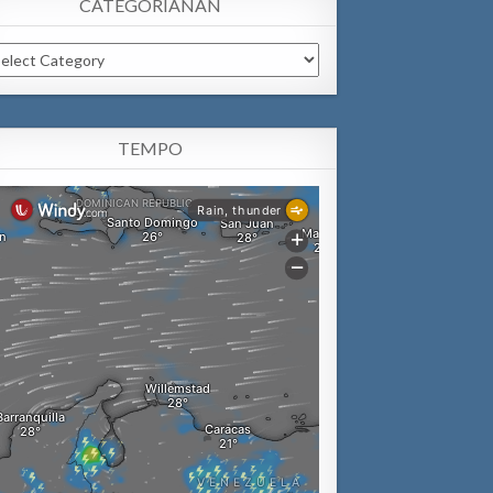
CATEGORIANAN
tegorianan
TEMPO