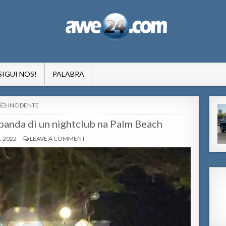
formacion pa Aruba
SIGUI NOS!
PALABRA
POSTED
INCIDENTE
IN
 banda di un nightclub na Palm Beach
, 2022
LEAVE A COMMENT