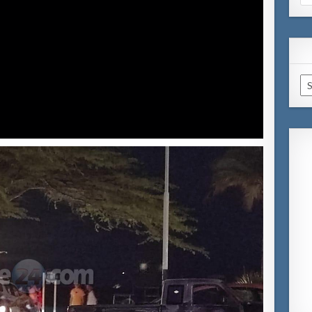
for
Ar