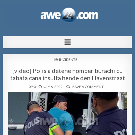
AWE24.com Bo centro di informacion
Bo centro di informacion pa Aruba
pa Aruba
POSTED
INCIDENTE
IN
[video] Polis a detene homber burachi cu
tabata cana insulta hende den Havenstraat
09:01
JULY 6, 2022
LEAVE A COMMENT