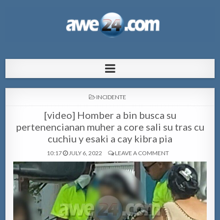
AWE24.com Bo centro di informacion
Bo centro di informacion pa Aruba
pa Aruba
POSTED
INCIDENTE
IN
[video] Homber a bin busca su
pertenencianan muher a core sali su tras cu
cuchiu y esaki a cay kibra pia
10:17
JULY 6, 2022
LEAVE A COMMENT