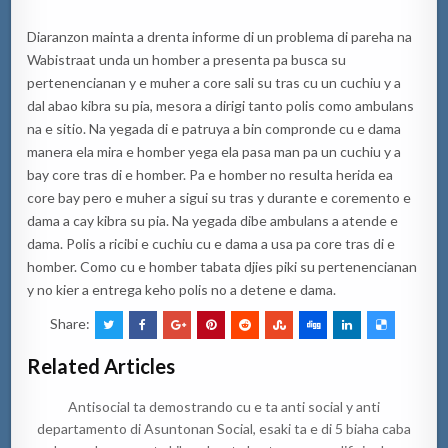
Diaranzon mainta a drenta informe di un problema di pareha na
Wabistraat unda un homber a presenta pa busca su
pertenencianan y e muher a core sali su tras cu un cuchiu y a
dal abao kibra su pia, mesora a dirigi tanto polis como ambulans
na e sitio. Na yegada di e patruya a bin compronde cu e dama
manera ela mira e homber yega ela pasa man pa un cuchiu y a
bay core tras di e homber. Pa e homber no resulta herida ea
core bay pero e muher a sigui su tras y durante e coremento e
dama a cay kibra su pia. Na yegada dibe ambulans a atende e
dama. Polis a ricibi e cuchiu cu e dama a usa pa core tras di e
homber. Como cu e homber tabata djies piki su pertenencianan
y no kier a entrega keho polis no a detene e dama.
Share:
Related Articles
Antisocial ta demostrando cu e ta anti social y anti
departamento di Asuntonan Social, esaki ta e di 5 biaha caba