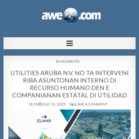
AWE24.com Bo centro di informacion
Bo centro di informacion pa Aruba
pa Aruba
POSTED
INCIDENTE
IN
UTILITIES ARUBA N.V. NO TA INTERVENI
RIBA ASUNTONAN INTERNO DI
RECURSO HUMANO DEN E
COMPANIANAN ESTATAL DI UTILIDAD
18:19
JULY 12, 2022
LEAVE A COMMENT