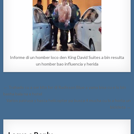
Informe di un homber loco den King David Suites a bin resulta
un homber bao influencia y herida
Post
← Trahado cu a ser kita for di Radisson Blue a yama bisa cu e lo bin
navigation
basha bala na e hotel
Varios patruya y hasta helicopter pa busca 4 mucha cu lo a horta un
bicicleta →