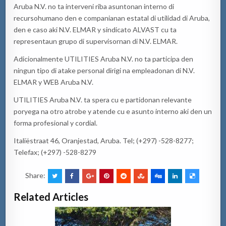
Aruba N.V. no ta
interveni
riba
asuntonan
interno
di
recurso
humano
den e
companianan
estatal
di
utilidad
di Aruba,
den e
caso
aki
N.V. ELMAR y
sindicato
ALVAST cu ta
representa
un
grupo
di
supervisornan
di N.V. ELMAR.
Adicionalmente
UTILITIES Aruba N.V. no ta
participa
den
ningun
tipo
di
atake
personal
dirigi
na
empleadonan
di N.V.
ELMAR y WEB Aruba N.V.
UTILITIES Aruba N.V. ta
spera
cu e
partidonan
relevante
por
yega
na
otro
atrobe
y
atende
cu e
asunto
interno
aki
den un
forma
profesional
y cordial.
Italiëstraat 46
, Oranjestad,
Aruba. Tel; (+297) -528-8277;
Telefax; (+297) -528-8279
Share:
Related Articles