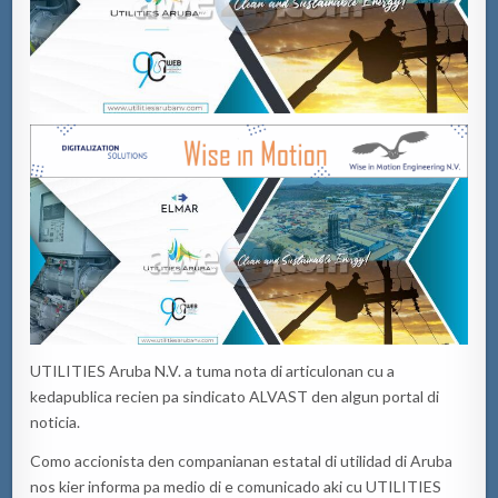
UTILITIES Aruba N.V. a
tuma
nota di
articulonan
cu a
keda
publica
recien
pa
sindicato
ALVAST den
algun
portal di
noticia
.
Como
accionista
den
companianan
estatal
di
utilidad
di Aruba
nos
kier
informa
pa medio di e
comunicado
aki
cu UTILITIES