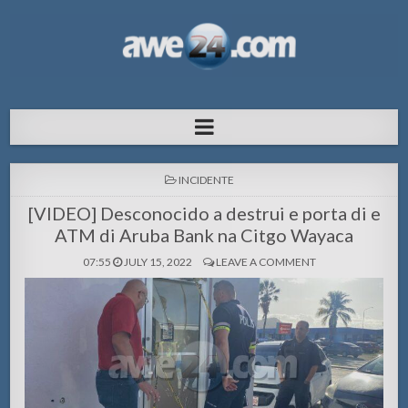
AWE24.com Bo centro di informacion
Bo centro di informacion pa Aruba
pa Aruba
POSTED
INCIDENTE
IN
[VIDEO] Desconocido a destrui e porta di e
ATM di Aruba Bank na Citgo Wayaca
07:55
JULY 15, 2022
LEAVE A COMMENT