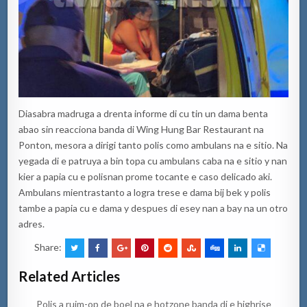
Diasabra madruga a drenta informe di cu tin un dama benta
abao sin reacciona banda di Wing Hung Bar Restaurant na
Ponton, mesora a dirigi tanto polis como ambulans na e sitio. Na
yegada di e patruya a bin topa cu ambulans caba na e sitio y nan
kier a papia cu e polisnan prome tocante e caso delicado aki.
Ambulans mientrastanto a logra trese e dama bij bek y polis
tambe a papia cu e dama y despues di esey nan a bay na un otro
adres.
Share:
Related Articles
Polis a ruim-op de boel na e hotzone banda di e highrise