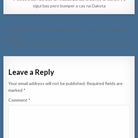
sigui bay pero bumper a cay na Dakota
Post
← [VIDEO] Chauffeur a baha caminda subi riba cura di cas na Tanki
navigation
Leendert
Polis a detene un conocido di nan cu no ta laga su mama trankil →
Leave a Reply
Your email address will not be published.
Required fields are
marked
*
Comment
*