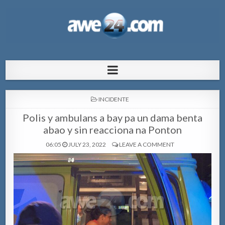
AWE24.com Bo centro di informacion
Bo centro di informacion pa Aruba
pa Aruba
POSTED
INCIDENTE
IN
Polis y ambulans a bay pa un dama benta
abao y sin reacciona na Ponton
06:05
JULY 23, 2022
LEAVE A COMMENT