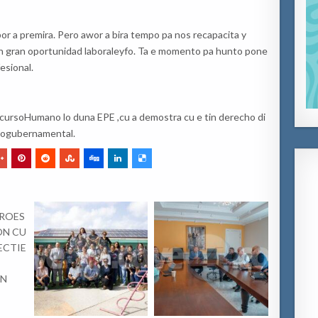
por
a
premira
. Pero
awor
a
bira
tempo pa
nos
recapacita
y
n gran
oportunidad
laboral
eyfo
. Ta e
momento
pa
hunto
pone
esional
.
curso
Humano lo
duna
E
P
E
,
cu
a
demostra
cu e tin derecho di
to
gubernamental
.
CROES
ON CU
ECTIE
EN