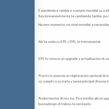
E
pandemia
a cambia e scenario
mundial
cu
a
el
funcionnan
existente
ta
cambiando
tambe
,
pa
Na
mes
momento
,
na
nivel
mundial
, e
necesida
Aki ta
unda
cu E
P
E y DPL ta instrumental.
E
P
E lo
conoce
un upgrade y
actualisacion
di
cu
Pronto lo
anuncia
un
registracion
nacional
di
n
cu
cumpli
cu
su
meta y
tarea
principal di pone
n
Aruba
mester
di
nos
tur. Pa e
motibo
aki
un upg
buscadonan
di
trabou
ta
necesario
.