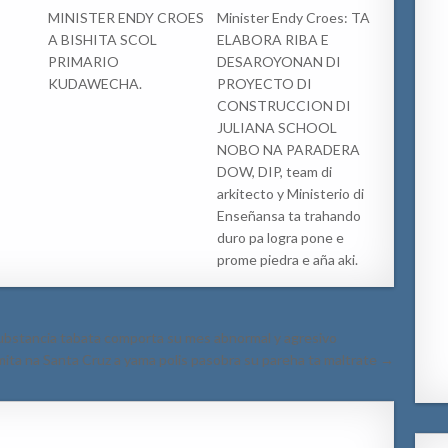
MINISTER ENDY CROES
Minister Endy Croes: TA
A BISHITA SCOL
ELABORA RIBA E
PRIMARIO
DESAROYONAN DI
KUDAWECHA.
PROYECTO DI
CONSTRUCCION DI
JULIANA SCHOOL
NOBO NA PARADERA
DOW, DIP, team di
arkitecto y Ministerio di
Enseñansa ta trahando
duro pa logra pone e
prome piedra e aña aki.
ubstancia tabata comporta su mes abnormal y agresivo
ita na Santa Cruz a yama polis pasobra su pareha ta maltrate →