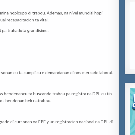
imina
hopi
cupo
di
trabou
.
Ademas
,
na
nivel
mundial
hopi
cual
recapacitacion
ta vital.
d
pa
trahado
ta
grandisimo
.
rsonan
cu ta
cumpli
cu e
demandanan
di
nos
mercado
laboral
.
os
hendenan
cu ta
buscando
trabou
pa
registra
na
DPL
cu tin
os
hendenan
bek
na
trabou
.
rade di
cursonan
na
E
P
E y un
registracion
nacional
na
DPL di