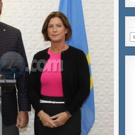
for
Ar