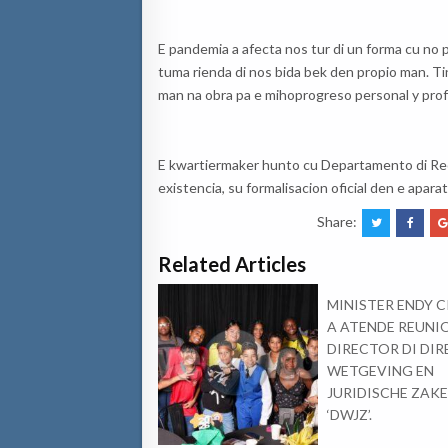
E
pandemia
a
afecta
nos
tur di un forma cu no
tuma
rienda
di
nos
bida
bek
den
propio
man. Ti
man
na
obra
pa e
miho
progreso
personal y
prof
E
kwartiermaker
hunto
cu
Departamento
di
Re
existencia
,
su
formalisacion
oficial
den e
apara
Share:
Related Articles
MINISTER ENDY 
A ATENDE REUNI
DIRECTOR DI DIR
WETGEVING EN
JURIDISCHE ZAK
‘DWJZ’.