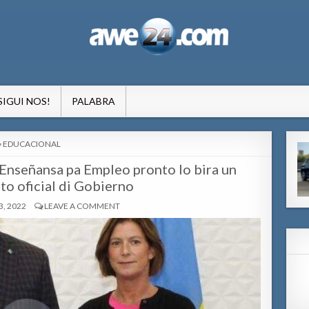
formacion pa Aruba
SIGUI NOS!
PALABRA
POSTED
EDUCACIONAL
IN
 Enseñansa pa Empleo pronto lo bira un
o oficial di Gobierno
, 2022
LEAVE A COMMENT