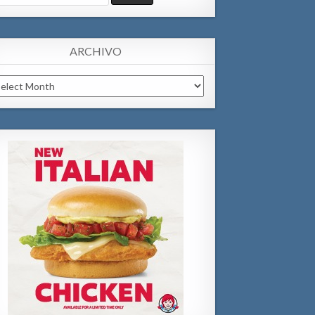
:
ARCHIVO
chivo