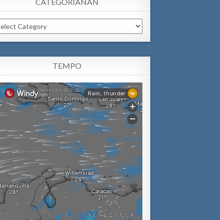
CATEGORIANAN
tegorianan
TEMPO