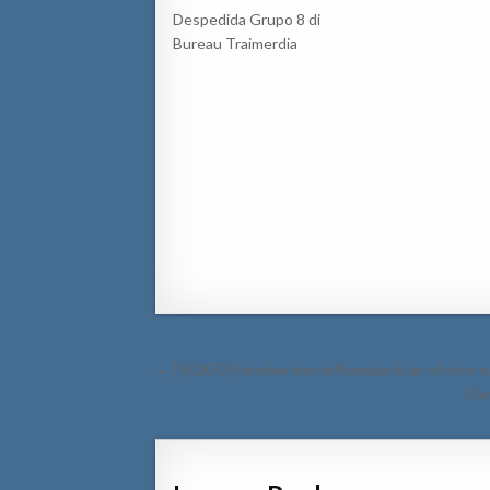
Despedida Grupo 8 di
Bureau Traimerdia
Post
← [VIDEO] Homber bao influencia di un of otro s
navigation
Dam