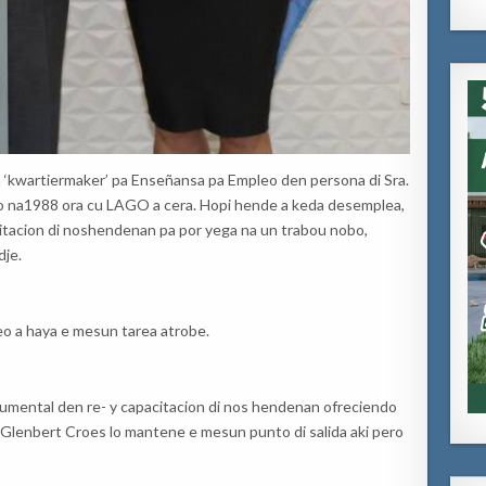
 ‘
kwartiermaker
’ pa
Enseñansa
pa
Empleo
den persona di Sra.
o
na
198
8
ora
cu
LAGO
a
cera
. Hopi
hende
a
keda
d
esemplea
,
itacion
di
nos
hendenan
pa
por
yega
na
un
trabou
nobo
,
dje
.
eo
a
haya
e
mesun
tarea
atrobe
.
umental den re- y
capacitacion
di
nos
hendenan
ofreciendo
Glenbert
Croes
lo
mantene
e
mesun
punto di
salida
aki
pero