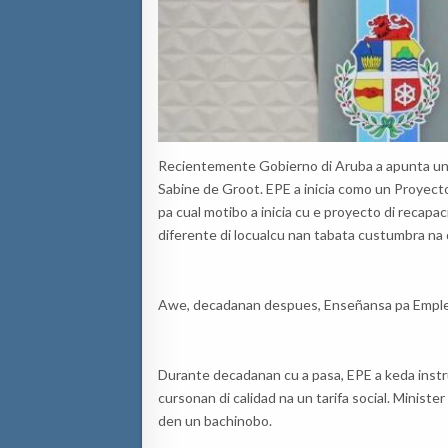
Recientemente
Gobierno
di Aruba a
apunta
un
Sabine de Groot
.
EPE
a
inicia
como
un Proyect
pa
cu
al
motibo
a
inicia
cu e
proyecto
d
i
recapac
diferente
di
locual
cu
nan t
abata
custumbra
na
Awe,
decadanan
despues
,
Enseñansa
pa
Empl
Durante
decadanan
cu a
pasa
,
E
P
E a
keda
instr
cursonan
di
calidad
na
un
tarifa
social.
Minister
den un
bachi
nobo
.