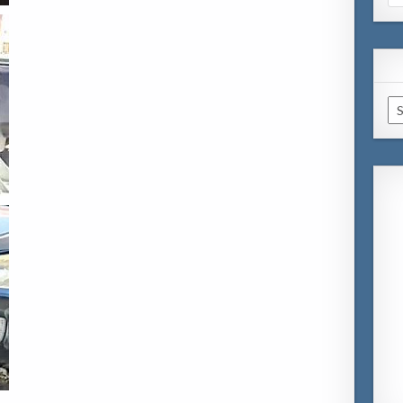
for
Ar