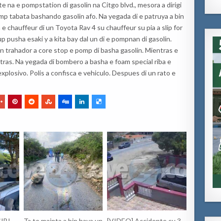
e na e pompstation di gasolin na Citgo blvd., mesora a dirigi
mp tabata bashando gasolin afo. Na yegada di e patruya a bin
e chauffeur di un Toyota Rav 4 su chauffeur su pia a slip for
-up pusha esaki y a kita bay dal un di e pompnan di gasolin.
 trahador a core stop e pomp di basha gasolin. Mientras e
atras. Na yegada di bombero a basha e foam special riba e
 explosivo. Polis a confisca e vehiculo. Despues di un rato e
IBI
Ta te mainta a bin haya un
[VIDEO] Accidente cu 3