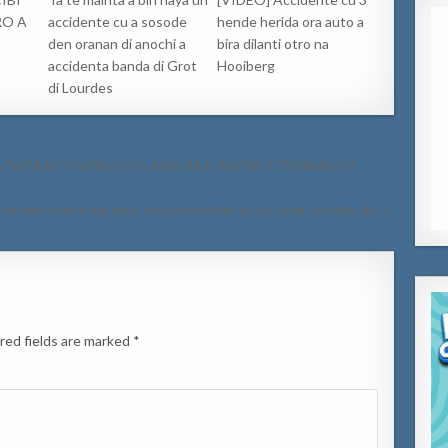
RO A
accidente cu a sosode
hende herida ora auto a
den oranan di anochi a
bira dilanti otro na
accidenta banda di Grot
Hooiberg
di Lourdes
MA CONTRACT NOBO DI 5 AÑA PA E INSTRUCTORNAN DI
na man robes dal auto staciona bolter cu su Jeep cay riba dje →
red fields are marked
*