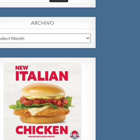
:
ARCHIVO
chivo