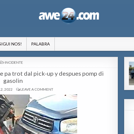
formacion pa Aruba
SIGUI NOS!
PALABRA
POSTED
INCIDENTE
IN
ake pa trot dal pick-up y despues pomp di
gasolin
2, 2022
LEAVE A COMMENT