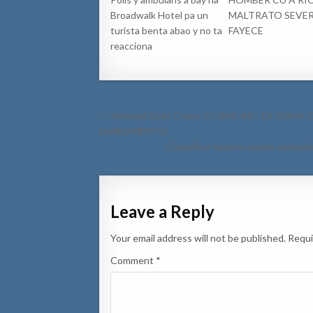
Broadwalk Hotel pa un
MALTRATO SEVE
turista benta abao y no ta
FAYECE
reacciona
Post
← Minister Endy Croes: E LUNA AKI TA FIR
navigation
LANDAMENTO.
Chauffeur burachi a baha caminda 
Leave a Reply
Your email address will not be published.
Requi
Comment
*