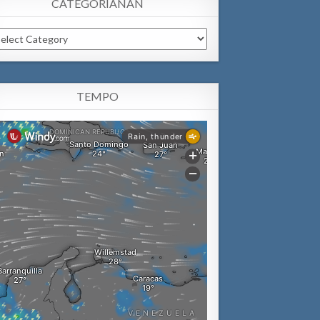
CATEGORIANAN
tegorianan
TEMPO