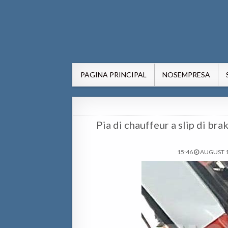
AWE24.com Bo centro di in
Bo centro di informacion pa Aruba
PAGINA PRINCIPAL
NOSEMPRESA
Pia di chauffeur a slip di br
15:46
AUGUST 1