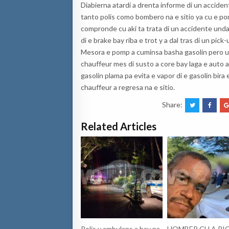
Diabierna atardi a drenta informe di un accident
tanto polis como bombero na e sitio ya cu e po
compronde cu aki ta trata di un accidente unda 
di e brake bay riba e trot y a dal tras di un pick
Mesora e pomp a cuminsa basha gasolin pero un
chauffeur mes di susto a core bay laga e auto 
gasolin plama pa evita e vapor di e gasolin bira
chauffeur a regresa na e sitio.
Share:
Related Articles
Polis y ambulans a bay na
HOMBER CU A RIC