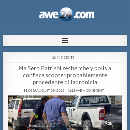
AWE24.com Bo centro di informacion
Bo centro di informacion pa Aruba
pa Aruba
POSTED
INCIDENTE
IN
Na Sero Patrishi recherche y polis a
confisca scooter probablemente
procedente di ladronicia
11:06
AUGUST 29, 2022
LEAVE A COMMENT