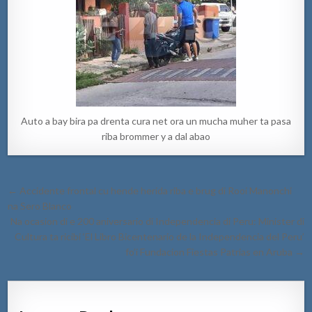
Auto a bay bira pa drenta cura net ora un mucha muher ta pasa
riba brommer y a dal abao
Post
← Accidente frontal cu hende herida riba e brug di Rooi Manonchi
navigation
na Sero Blanco
Na ocasion di e 200 aniversario di Independencia di Peru: Minister di
Cultura ta ricibi ‘El Libro Bicentenario de la Independencia del Peru’
fo’i Fundacion Fiestas Patrias en Aruba →