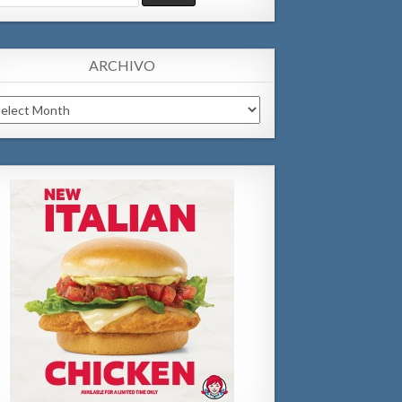
:
ARCHIVO
chivo