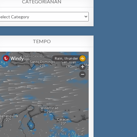
CATEGORIANAN
tegorianan
TEMPO