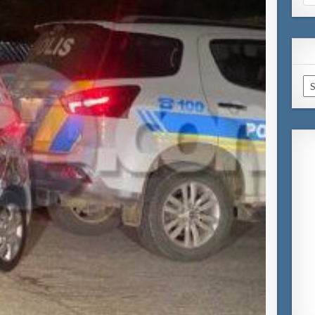
for
Ar