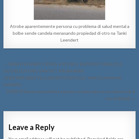
Atrobe aparentemente persona cu problema di salud mental a
bolbe sende candela menasando propiedad di otro na Tanki
Leendert
Post
← MINISTER ENDY CROES A RICIBI E RAPPORT FINAL DI E
navigation
DOORLICHTING VAN HET ARUBAANSE
ONDERWIJSBESTEL.EINDRAPPORTAGE; VAN PLAN NAAR
AANPAK.
[VIDEO] Dama motociclista a perde su bista den un accidente hit &
run na Bubali →
Leave a Reply
Your email address will not be published.
Required fields are