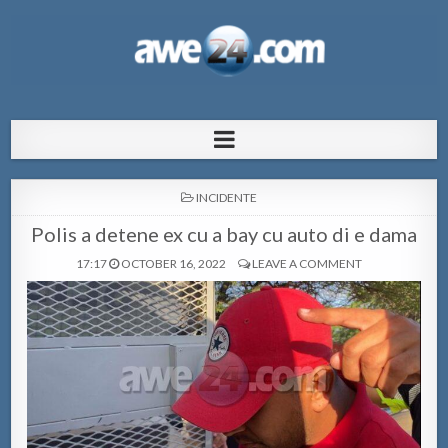
AWE24.com Bo centro di informacion
Bo centro di informacion pa Aruba
pa Aruba
POSTED
INCIDENTE
IN
Polis a detene ex cu a bay cu auto di e dama
17:17
OCTOBER 16, 2022
LEAVE A COMMENT