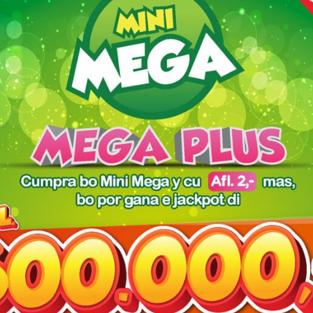
ersona
[VIDEO] Polis a detene
Chauffeur di un van no a
ta sali
chauffeur cu a ocasiona
regula su velocidad ni a
 cas
accidente na Rooi Master
mantene distancia a bay
dal tras di un Toyota Yaris
 mas di 50 Kilo di koper!
ediacion na The Local Market a bin resulta un caso di menasa →
red fields are marked
*