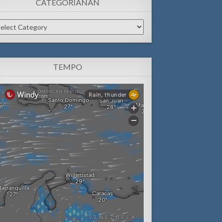
CATEGORIANAN
tegorianan
TEMPO