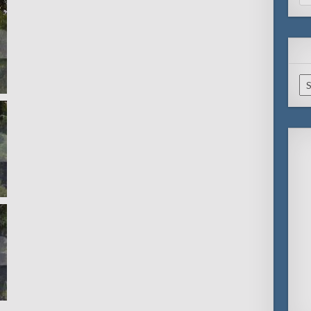
for
Ar