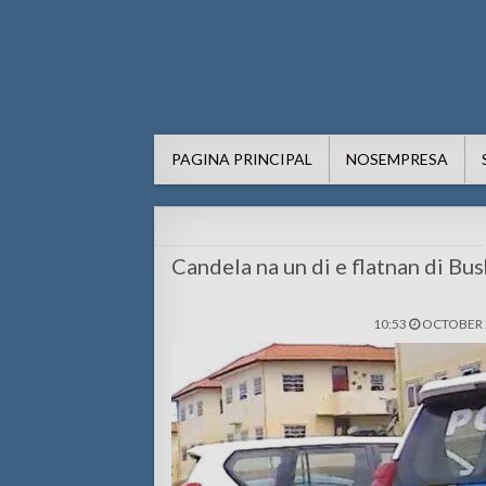
AWE24.com Bo centro di in
Bo centro di informacion pa Aruba
PAGINA PRINCIPAL
NOSEMPRESA
Candela na un di e flatnan di Bu
10:53
OCTOBER 2