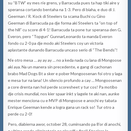
su “BTW” ey mes n’
e grens, y
Barracuda
pues ta hap tiki aire y
s
peransa cortando bentaha na 1-3.
P
ero di biaha
,
e duo di J.
Geerman / R.
Kock
di
Steelers
ta
scama Buchi cu
Gino
Geerman di
Barracuda
pa dje forma aki
Steelers
ta “on top of
the
hill
” cu score di 4-1!
Barracuda
ta pone tur speransa den G.
Everon
, pero “
Topgun
”
Gunnar
Leonardo
ta
manda
Everon
fondo cu 2-0 pa dje modo aki
Steelers
coy un victoria
aplastante dunando
Barracuda
un
caso serio di “
The
Bends
”!
N’e otro mesa … ay
ay
ay
… no
a
keda nada cu lana di
Mongoose
aki aya. Na un manera sin prec
edente, e gang di cachonan
brab
o
Mad
Dogs
Bt
a sker e pober
Mongoosenan
foi otro y laga
e mesa tur na lana! Un silencio profundo a cay …
Mongoosenan
a core drenta nan hol perde
scoresheet
y tur cos! Pa motibo
dje crisis mundial, nos kier spaar inkt y
lagele
te aki nan, aunke
mester menciona cu e MVP di
Mongoose
e anochi ey tabata
Enrique
Geerman kende a logra gana un
rack
so! Tur otro a
perde cu 2-0!
Pero, diabierna awor, october 28, cuminsando pa 8’or di anochi,
e ultimo rondo eliminatorio pa
playoff
y final!
Steelers
lo