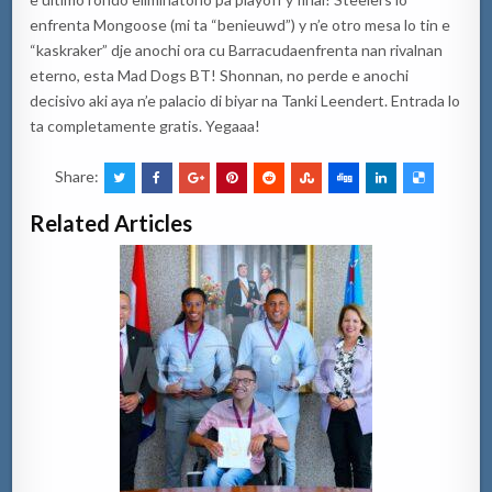
enfrenta
Mongoose
(mi ta “
benieuwd
”) y n’e otro mesa lo tin e
“
kaskraker
” dje anochi ora cu
Barracuda
enfrenta nan rivalnan
eterno, esta
Mad
Dogs
BT! Shonnan, no perde e anochi
decisivo aki aya n’e palacio di biyar na Tanki Leendert. Entrada lo
ta completamente gratis.
Yegaaa
!
Share:
Related Articles