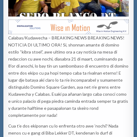
Calabas/Kudawecha – BREAKING NEWS BREAKING NEWS!
NOTICIA DI ULTIMO ORA! Si, shonnan amante di domino
estilo “kibra stoel”, awe ultimo ora a cay noticia na mesa di
redaccion cu awe nochi, diasabra 21 di maart, cuminsando pa
8’or di anochi, lo bay tin un sambombaso di encuentro di domino
entre dos ekipo cu pa hopi tempo caba ta rivalnan eterno! E
lugar dje bataya aki claro lo ta n’e incomparabel y sumamente
distinguido Domino Square Garden, aya net n’e grens entre
Kudawecha y Calabas. Esaki pa añanan largo caba conoci como
e unico palacio di pega piedra caminda entrada semper ta gratis
y durante halftime e pasapalonan ta skeiro rond
completamente por nada!
Cua t’e dos ekiponan cu lo enfrenta otro awe ’nochi? Nada
menos cu e gang di Biba Lekker DT, kendenan lo durf di