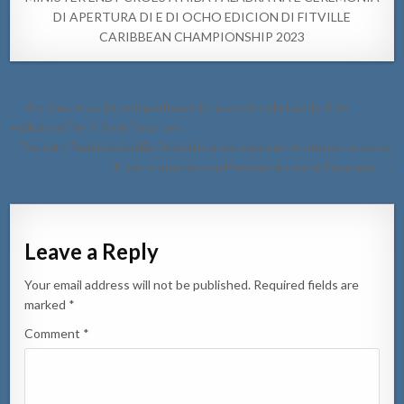
DI APERTURA DI E DI OCHO EDICION DI FITVILLE
CARIBBEAN CHAMPIONSHIP 2023
Post
← Accidente pa falta di preferencia na e rotonde banda di ex-
navigation
edificio di Piet’s Soda Fountain
Decreto Real (Koninklijk Besluit) na dos marinier Arubiano na honor
di nan promocion na Marinierskazerne Savaneta. →
Leave a Reply
Your email address will not be published.
Required fields are
marked
*
Comment
*