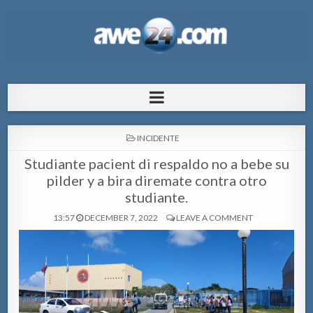
AWE24.com Bo centro di informacion
Bo centro di informacion pa Aruba
pa Aruba
POSTED
INCIDENTE
IN
Studiante pacient di respaldo no a bebe su
pilder y a bira diremate contra otro
studiante.
13:57
DECEMBER 7, 2022
LEAVE A COMMENT