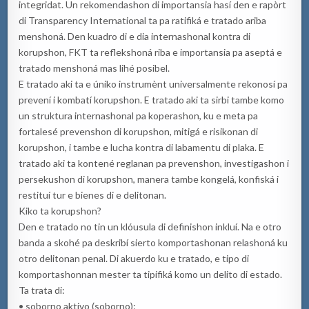
integridat. Un rekomendashon di importansia hasí den e rapòrt
di Transparency International ta pa ratifiká e tratado ariba
menshoná. Den kuadro di e dia internashonal kontra di
korupshon, FKT ta reflekshoná riba e importansia pa aseptá e
tratado menshoná mas lihé posibel.
E tratado aki ta e úniko instrumènt universalmente rekonosí pa
prevení i kombatí korupshon. E tratado aki ta sirbi tambe komo
un struktura internashonal pa koperashon, ku e meta pa
fortalesé prevenshon di korupshon, mitigá e risikonan di
korupshon, i tambe e lucha kontra di labamentu di plaka. E
tratado aki ta kontené reglanan pa prevenshon, investigashon i
persekushon di korupshon, manera tambe kongelá, konfiská i
restituí tur e bienes di e delitonan.
Kiko ta korupshon?
Den e tratado no tin un klóusula di definishon inkluí. Na e otro
banda a skohé pa deskribí sierto komportashonan relashoná ku
otro delitonan penal. Di akuerdo ku e tratado, e tipo di
komportashonnan mester ta tipifiká komo un delito di estado.
Ta trata di:
• soborno aktivo (soborno);