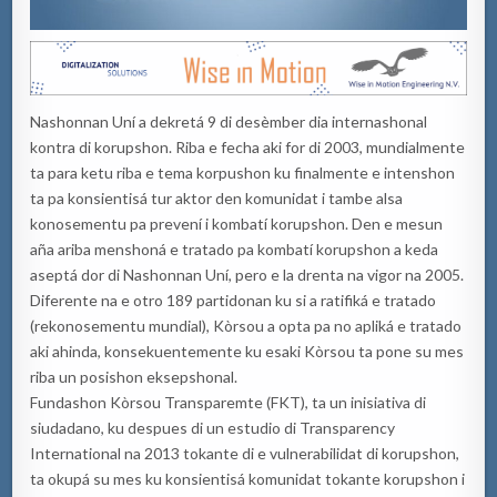
Nashonnan Uní a dekretá 9 di desèmber dia internashonal
kontra di korupshon. Riba e fecha aki for di 2003, mundialmente
ta para ketu riba e tema korpushon ku finalmente e intenshon
ta pa konsientisá tur aktor den komunidat i tambe alsa
konosementu pa prevení i kombatí korupshon. Den e mesun
aña ariba menshoná e tratado pa kombatí korupshon a keda
aseptá dor di Nashonnan Uní, pero e la drenta na vigor na 2005.
Diferente na e otro 189 partidonan ku si a ratifiká e tratado
(rekonosementu mundial), Kòrsou a opta pa no apliká e tratado
aki ahinda, konsekuentemente ku esaki Kòrsou ta pone su mes
riba un posishon eksepshonal.
Fundashon Kòrsou Transparemte (FKT), ta un inisiativa di
siudadano, ku despues di un estudio di Transparency
International na 2013 tokante di e vulnerabilidat di korupshon,
ta okupá su mes ku konsientisá komunidat tokante korupshon i