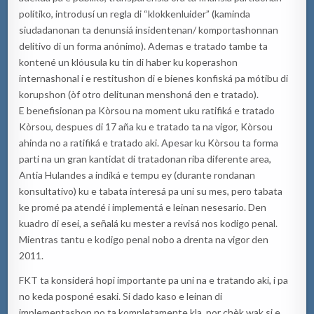
polítiko, introdusí un regla di “klokkenluider” (kaminda
siudadanonan ta denunsiá insidentenan/ komportashonnan
delitivo di un forma anónimo). Ademas e tratado tambe ta
kontené un klóusula ku tin di haber ku koperashon
internashonal i e restitushon di e bienes konfiská pa mótibu di
korupshon (òf otro delitunan menshoná den e tratado).
E benefisionan pa Kòrsou na moment uku ratifiká e tratado
Kòrsou, despues di 17 aña ku e tratado ta na vigor, Kòrsou
ahinda no a ratifiká e tratado aki. Apesar ku Kòrsou ta forma
parti na un gran kantidat di tratadonan riba diferente area,
Antia Hulandes a indiká e tempu ey (durante rondanan
konsultativo) ku e tabata interesá pa uni su mes, pero tabata
ke promé pa atendé i implementá e leinan nesesario. Den
kuadro di esei, a señalá ku mester a revisá nos kodigo penal.
Mientras tantu e kodigo penal nobo a drenta na vigor den
2011.
FKT ta konsiderá hopi importante pa uni na e tratando aki, i pa
no keda posponé esaki. Si dado kaso e leinan di
implementashon no ta kompletamente kla, por chèk wak si e