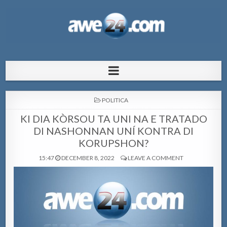
AWE24.com Bo centro di informacion
Bo centro di informacion pa Aruba
pa Aruba
POSTED
POLITICA
IN
KI DIA KÒRSOU TA UNI NA E TRATADO
DI NASHONNAN UNÍ KONTRA DI
KORUPSHON?
15:47
DECEMBER 8, 2022
LEAVE A COMMENT