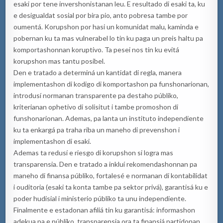
esaki por tene invershonistanan leu. E resultado di esaki ta, ku
e desigualdat sosial por bira pio, anto pobresa tambe por
oumentá. Korupshon por hasi un komunidat malu, kaminda e
pobernan ku ta mas vulnerabel lo tin ku paga un preis haltu pa
komportashonnan koruptivo. Ta pesei nos tin ku evitá
korupshon mas tantu posibel.
Den e tratado a determiná un kantidat di regla, manera
implementashon di kodigo di komportashon pa funshonarionan,
introdusí normanan transparente pa destaho públiko,
kriterianan ophetivo di solisitut i tambe promoshon di
funshonarionan. Ademas, pa lanta un instituto independiente
ku ta enkargá pa traha riba un maneho di prevenshon i
implementashon di esaki.
Ademas ta redusí e riesgo di korupshon si logra mas
transparensia. Den e tratado a inkluí rekomendashonnan pa
maneho di finansa públiko, fortalesé e normanan di kontabilidat
i ouditoria (esaki ta konta tambe pa sektor privá), garantisá ku e
poder hudisial i ministerio públiko ta unu independiente.
Finalmente e estadonan afiliá tin ku garantisá: informashon
adekua pa e públiko, transparensia ora ta finansiá partidonan