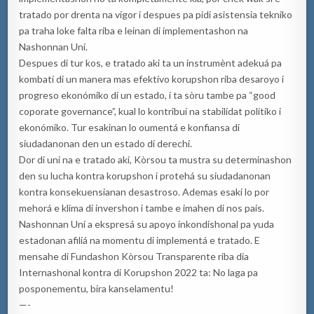
tratado por drenta na vigor i despues pa pidi asistensia tekniko
pa traha loke falta riba e leinan di implementashon na
Nashonnan Uní.
Despues di tur kos, e tratado aki ta un instrumènt adekuá pa
kombatí di un manera mas efektívo korupshon riba desaroyo i
progreso ekonómiko di un estado, i ta sòru tambe pa “good
coporate governance”, kual lo kontribuí na stabilidat polítiko i
ekonómiko. Tur esakinan lo oumentá e konfiansa di
siudadanonan den un estado di derechi.
Dor di uni na e tratado aki, Kòrsou ta mustra su determinashon
den su lucha kontra korupshon i protehá su siudadanonan
kontra konsekuensianan desastroso. Ademas esaki lo por
mehorá e klima di invershon i tambe e imahen di nos pais.
Nashonnan Uní a ekspresá su apoyo inkondishonal pa yuda
estadonan afiliá na momentu di implementá e tratado. E
mensahe di Fundashon Kòrsou Transparente riba dia
Internashonal kontra di Korupshon 2022 ta: No laga pa
posponementu, bira kanselamentu!
—-