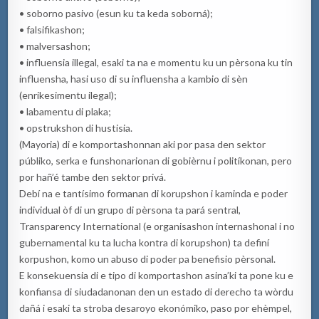
• soborno pasivo (esun ku ta keda soborná);
• falsifikashon;
• malversashon;
• influensia illegal, esaki ta na e momentu ku un pèrsona ku tin
influensha, hasi uso di su influensha a kambio di sèn
(enrikesimentu ilegal);
• labamentu di plaka;
• opstrukshon di hustisia.
(Mayoria) di e komportashonnan aki por pasa den sektor
públiko, serka e funshonarionan di gobièrnu i politíkonan, pero
por hañ’é tambe den sektor privá.
Debí na e tantísimo formanan di korupshon i kaminda e poder
individual òf di un grupo di pèrsona ta pará sentral,
Transparency International (e organisashon internashonal i no
gubernamental ku ta lucha kontra di korupshon) ta definí
korpushon, komo un abuso di poder pa benefisio pèrsonal.
E konsekuensia di e tipo di komportashon asina’ki ta pone ku e
konfiansa di siudadanonan den un estado di derecho ta wòrdu
dañá i esaki ta stroba desaroyo ekonómiko, paso por ehèmpel,