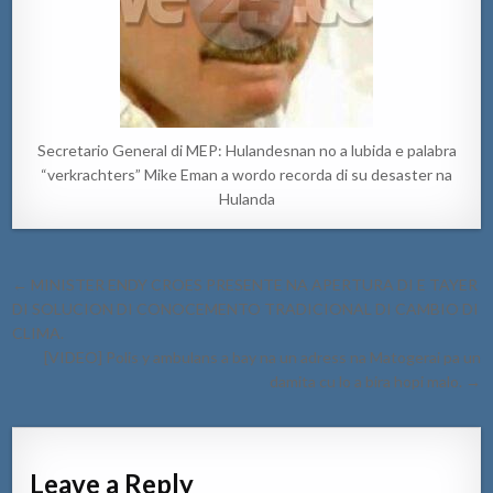
Secretario General di MEP: Hulandesnan no a lubida e palabra
“verkrachters” Mike Eman a wordo recorda di su desaster na
Hulanda
Post
← MINISTER ENDY CROES PRESENTE NA APERTURA DI E TAYER
navigation
DI SOLUCION DI CONOCEMENTO TRADICIONAL DI CAMBIO DI
CLIMA.
[VIDEO] Polis y ambulans a bay na un adress na Matogerai pa un
damita cu lo a bira hopi malo. →
Leave a Reply