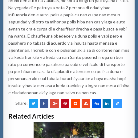
drumi den auto na Calabas, mesora a dirigi un patruya na e sitio.
Na yegada di e patruya a nota 2 persona di edad y bao
influencia den e auto, polis a papia cu nan cu pa nan mesun
seguridad y di otro ta mihor pa polis hiba nan cas y laga e auto
eynan te ora e curpa di e chauffeur drecha e pasa busca e yabi
na warda. E chauffeur a obedece y a duna polis e yabi pero e
pasahero no tabata di acuerdo y a insulta hasta menasa e
agentenan. Increible con e polisnan aki a sa di contene nan mes
y a keda trankilo y a keda cu nan Santo pasenshi roga un bon
rato pa convence e pasahero pa subi e vehiculo di transporte
pa por hibanan cas. Ta di aplaudi e atencion cu polis a duna e
personanan aki cual tabata burachi y aunke a haya masha hopi
insulto y hasta menasa a keda trankilo y a logra nan meta di hiba
e ciudadanonan aki y laga nan salvo na nan cas.
Share:
Related Articles