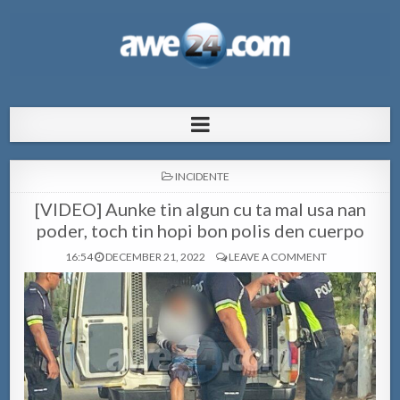
AWE24.com Bo centro di informacion
Bo centro di informacion pa Aruba
pa Aruba
POSTED
INCIDENTE
IN
[VIDEO] Aunke tin algun cu ta mal usa nan
poder, toch tin hopi bon polis den cuerpo
16:54
DECEMBER 21, 2022
LEAVE A COMMENT