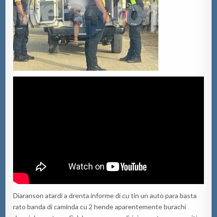
Diaranson atardi a drenta informe di cu tin un auto para basta
rato banda di caminda cu 2 hende aparentemente burachi