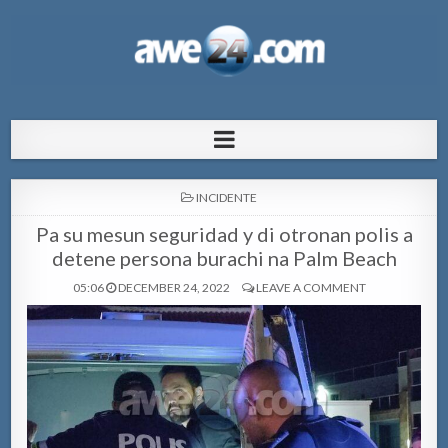
AWE24.com Bo centro di informacion
Bo centro di informacion pa Aruba
pa Aruba
POSTED
INCIDENTE
IN
Pa su mesun seguridad y di otronan polis a
detene persona burachi na Palm Beach
05:06
DECEMBER 24, 2022
LEAVE A COMMENT