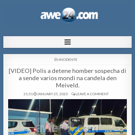
AWE24.com Bo centro di informacion
Bo centro di informacion pa Aruba
pa Aruba
POSTED
INCIDENTE
IN
[VIDEO] Polis a detene homber sospecha di
a sende varios mondi na candela den
Meiveld.
21:31
JANUARY 25, 2023
LEAVE A COMMENT