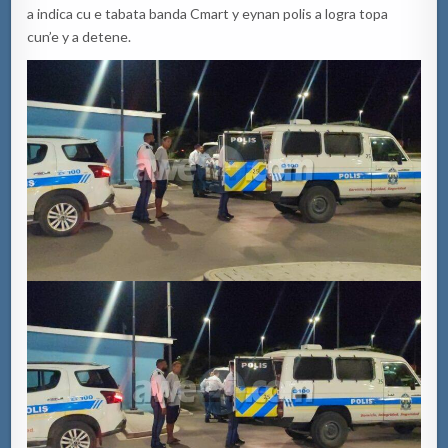
a indica cu e tabata banda Cmart y eynan polis a logra topa
cun’e y a detene.