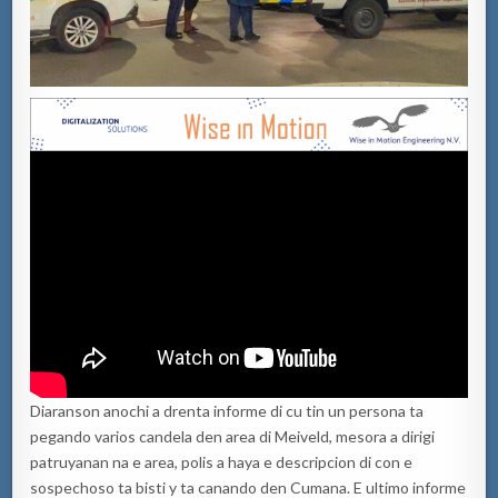
Diaranson anochi a drenta informe di cu tin un persona ta
pegando varios candela den area di Meiveld, mesora a dirigi
patruyanan na e area, polis a haya e descripcion di con e
sospechoso ta bisti y ta canando den Cumana. E ultimo informe