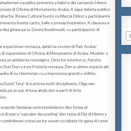
for
rahadornan y publico presente a habri e dia cantando Himno
ortesia di Oficina di Monumento Aruba. A sigui deleita publico
ibrahacha. Rosea Cultural hunto cu Marcia Dirksz y participante
presenta bunita canto, baile y poesia inspirativo. A clausura e
 riba gitara pa sr. Donny Boekhoudt, cu participacion di
Ar
e espacionan restaura, danki na sosten di Pais Aruba/
 di supervision di Oficina di Monumento di Aruba. Mueble- y
 crea un ambiente nostalgico. Director interino sr. Pancho
 Dun Dun y e ex-Fruteria restaura. Den e ultimo espacio aki
dra di su clientenan cu a impresiona grandi y chikito.
ushi Tera” di e artista multi disciplinario, Olga van
eda pa un par di luna ainda den e parti di Arte
iso.
freciendo famianan entretenimiento den forma di
bra di man y ‘cupcake-decorating’ den tema di Dia di Himno y
 cumindanan crioyo pa tur esnan cu tabata tin gana di come