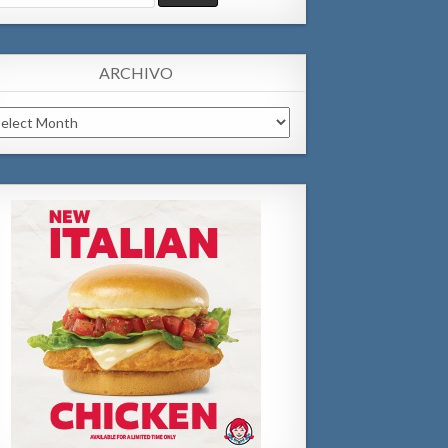
:
ARCHIVO
chivo