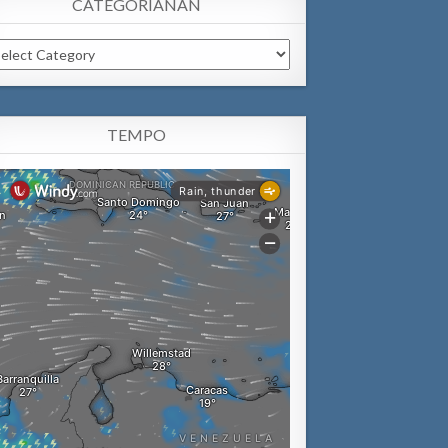
CATEGORIANAN
tegorianan
TEMPO