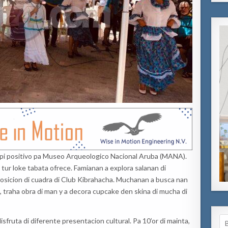
 hopi positivo pa Museo Arqueologico Nacional Aruba (MANA).
i tur loke tabata ofrece. Famianan a explora salanan di
posicion di cuadra di Club Kibrahacha. Muchanan a busca nan
, traha obra di man y a decora cupcake den skina di mucha di
Se
isfruta di diferente presentacion cultural. Pa 10’or di mainta,