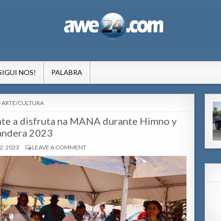
formacion pa Aruba
SIGUI NOS!
PALABRA
POSTED
ARTE/CULTURA
IN
tante a disfruta na MANA durante Himno y
andera 2023
, 2023
LEAVE A COMMENT