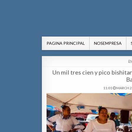
AWE24.com Bo centro di in
Bo centro di informacion pa Aruba
PAGINA PRINCIPAL
NOSEMPRESA
Un mil tres cien y pico bishi
B
11:01
MARCH 22