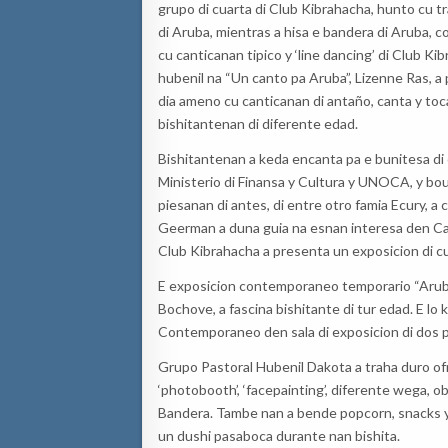
grupo di cuarta di Club Kibrahacha, hunto cu t
di Aruba, mientras a hisa e bandera di Aruba, c
cu canticanan tipico y ‘line dancing’ di Club K
hubenil na “Un canto pa Aruba”, Lizenne Ras, a 
dia ameno cu canticanan di antaño, canta y toca
bishitantenan di diferente edad.
Bishitantenan a keda encanta pa e bunitesa di 
Ministerio di Finansa y Cultura y UNOCA, y bou
piesanan di antes, di entre otro famia Ecury, a
Geerman a duna guia na esnan interesa den Cas
Club Kibrahacha a presenta un exposicion di cua
E exposicion contemporaneo temporario “Aruba D
Bochove, a fascina bishitante di tur edad. E lo k
Contemporaneo den sala di exposicion di dos p
Grupo Pastoral Hubenil Dakota a traha duro o
‘photobooth’, ‘facepainting’, diferente wega, o
Bandera. Tambe nan a bende popcorn, snacks y
un dushi pasaboca durante nan bishita.