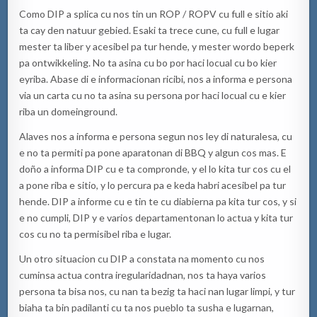
Como DIP a splica cu nos tin un ROP / ROPV cu full e sitio aki
ta cay den natuur gebied. Esaki ta trece cune, cu full e lugar
mester ta liber y acesibel pa tur hende, y mester wordo beperk
pa ontwikkeling. No ta asina cu bo por haci locual cu bo kier
eyriba. Abase di e informacionan ricibi, nos a informa e persona
via un carta cu no ta asina su persona por haci locual cu e kier
riba un domeinground.
Alaves nos a informa e persona segun nos ley di naturalesa, cu
e no ta permiti pa pone aparatonan di BBQ y algun cos mas. E
doño a informa DIP cu e ta compronde, y el lo kita tur cos cu el
a pone riba e sitio, y lo percura pa e keda habri acesibel pa tur
hende. DIP a informe cu e tin te cu diabierna pa kita tur cos, y si
e no cumpli, DIP y e varios departamentonan lo actua y kita tur
cos cu no ta permisibel riba e lugar.
Un otro situacion cu DIP a constata na momento cu nos
cuminsa actua contra iregularidadnan, nos ta haya varios
persona ta bisa nos, cu nan ta bezig ta haci nan lugar limpi, y tur
biaha ta bin padilanti cu ta nos pueblo ta susha e lugarnan,