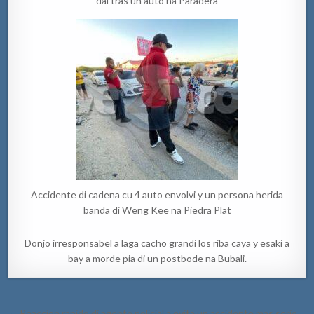
dal tras un auto na Paradera
Accidente di cadena cu 4 auto envolvi y un persona herida
banda di Weng Kee na Piedra Plat
Donjo irresponsabel a laga cacho grandi los riba caya y esaki a
bay a morde pia di un postbode na Bubali.
Post
← Reaccion rapido di agente policial a evita un accidente mas serio