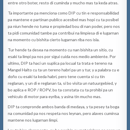
entre otro boter, resto di cuminda y mucho mas ta keda atras.
Ta importante pa menciona como DIP cu tin e responsabilidad
pa mantene e partinan publico acesibel mas hopi cu ta posibel
pa niun hende no tuma e propiedad bou di nan poder, pero nos
ta pidi comunidad tambe pa contribui na limpiesa di e lugarnan
na momento cu bishita cierto lugarnan riba nos isla.
Tur hende ta desea na momento cu nan bishita un sitio, cu
esaki ta limpi pa nos por sigui cuida nos medio ambiente. Por
ultimo, DIP ta haci un suplica pa locual ta trata e tereno na
Mangel Halto cu ta un tereno habri pa un y tur, y a palabra cu e
doño cu esaki ta keda habri, pero tene cuenta si cu tin
reglanan, y un di e reglanan ta, si bo visita un natuurgebied, y
bo aplica e ROP / ROPV, bo ta constata cu ta prohibi pa un
vehiculo di motor para eyriba, y asina tin mucho mas.
DIP ta compronde ambos banda di medaya, y ta pesey ta boga
na comunidad pa nos respeta nos leynan, pero alaves cuminsa
mantene nos lugarnan limpi.