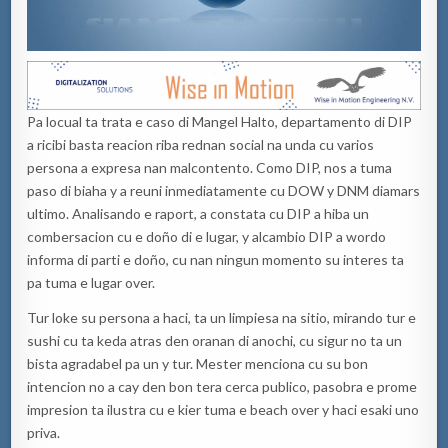
Pa locual ta trata e caso di Mangel Halto, departamento di DIP
a ricibi basta reacion riba rednan social na unda cu varios
persona a expresa nan malcontento. Como DIP, nos a tuma
paso di biaha y a reuni inmediatamente cu DOW y DNM diamars
ultimo. Analisando e raport, a constata cu DIP a hiba un
combersacion cu e doño di e lugar, y alcambio DIP a wordo
informa di parti e doño, cu nan ningun momento su interes ta
pa tuma e lugar over.
Tur loke su persona a haci, ta un limpiesa na sitio, mirando tur e
sushi cu ta keda atras den oranan di anochi, cu sigur no ta un
bista agradabel pa un y tur. Mester menciona cu su bon
intencion no a cay den bon tera cerca publico, pasobra e prome
impresion ta ilustra cu e kier tuma e beach over y haci esaki uno
priva.