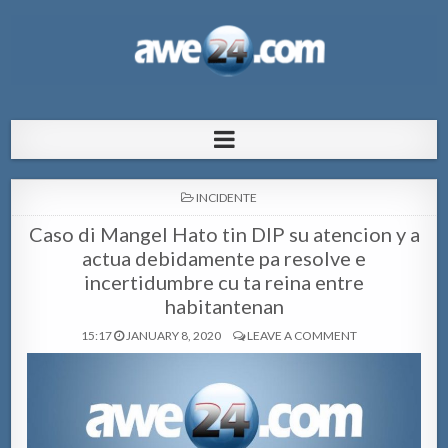
AWE24.com Bo centro di informacion
Bo centro di informacion pa Aruba
pa Aruba
POSTED
INCIDENTE
IN
Caso di Mangel Hato tin DIP su atencion y a
actua debidamente pa resolve e
incertidumbre cu ta reina entre
habitantenan
15:17
JANUARY 8, 2020
LEAVE A COMMENT