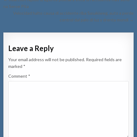
navigation
na Seroe Pita
Velocidad halto causa di accidente riba Sasakiweg, auto a perde
control dal palo di luz y drenta mondi →
Leave a Reply
Your email address will not be published.
Required fields are
marked
*
Comment
*