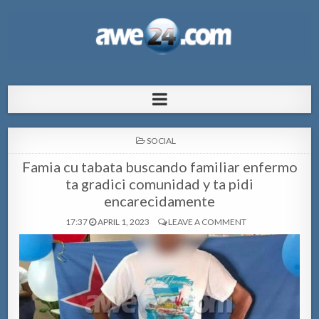
AWE24.com Bo centro di informacion
Bo centro di informacion pa Aruba
pa Aruba
POSTED
SOCIAL
IN
Famia cu tabata buscando familiar enfermo
ta gradici comunidad y ta pidi
encarecidamente
17:37
APRIL 1, 2023
LEAVE A COMMENT