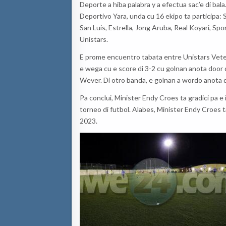
Deporte
a hiba palabra y a
e
fectua sa
c’e
di bala
Deportivo Yara
,
unda cu 16 ekipo ta participa:
San Luis
,
Estrella
,
Jong Aruba
,
Real Koyari
,
Spor
Unistars
.
E prome encuentro tabata entre Unistars Vet
e wega
cu
e
score di 3-2
cu
gol
nan anota door 
Wever.
Di otro banda
, e
golnan a wordo anota 
Pa conclui,
Minister Endy Croes ta
gradici pa e
torneo di futbol.
Alabes,
Minister Endy Croes
2023.