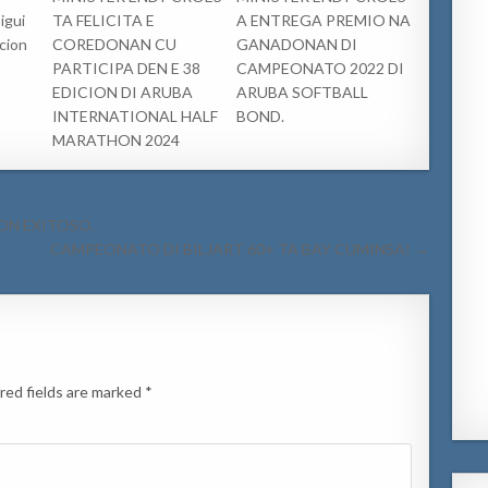
sigui
TA FELICITA E
A ENTREGA PREMIO NA
acion
COREDONAN CU
GANADONAN DI
PARTICIPA DEN E 38
CAMPEONATO 2022 DI
EDICION DI ARUBA
ARUBA SOFTBALL
INTERNATIONAL HALF
BOND.
MARATHON 2024
ON EXITOSO.
CAMPEONATO DI BILJART 60+ TA BAY CUMINSA! →
red fields are marked
*