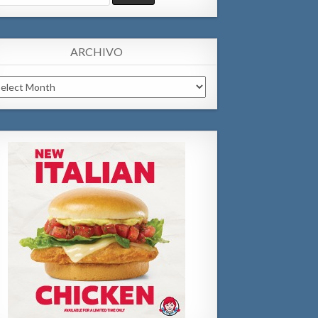
:
ARCHIVO
chivo