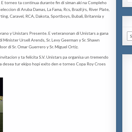
for
. E torneo ta
continua durante
fin di siman aki na Compleho
Seleccion di Aruba Damas
,
La
F
ama
,
Rc
s,
Brazil jrs
,
River Plate
,
ting,
Caravel
,
RCA
,
Dakota
,
Sportboys
,
Bubali
,
Britannia
y
er
ano
y Unistars Presente.
E v
eteranonan di Unistars
a
gana
Ar
di
Minister
Ursell Arends,
Sr.
Levy Geerman y
Sr.
Shawn
door di
Sr.
Omar Guerrero y
Sr.
Miguel Ortiz.
 invitacion y ta
felicita S.V. Unistars pa organisa un tremendo
ta desea
tur
ekip
o
hopi exito den e torneo Copa Roy Croes