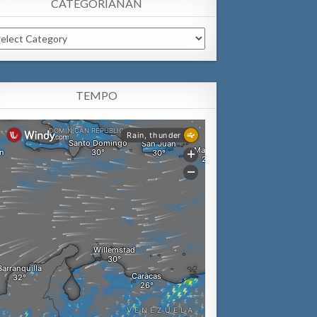
CATEGORIANAN
tegorianan
TEMPO