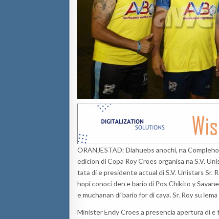
ORANJESTAD:
Diahuebs anochi, na
Compleho
edicion di Copa Roy Croes organisa na S.V. Uni
tata di e presidente actual di S.V. Unistars
Sr.
R
hopi
conoci den e bario di Pos Chikito y Savan
e muchanan di bario for di caya.
Sr. Roy su lema
Minister Endy Croes
a presencia apertura di e 