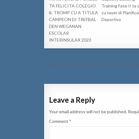
TA FELICITA COLEGIO
Training Fase II ta 
B. TROMP CU A TITULA
cu tayer di Planific
CAMPEON DI TREFBAL
Deportivo
DEN WEGANAN
ESCOLAR
INTERINSULAR 2023
Post
← [VIDEO] UNIT NARCOTICA CU OTRO ACCI
navigation
Leave a Reply
Your email address will not be published.
Requi
Comment
*