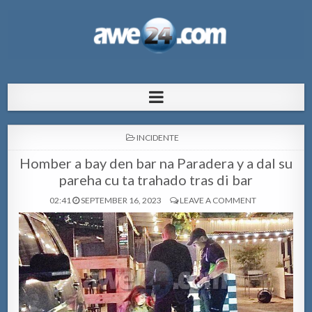
AWE24.com Bo centro di informacion
Bo centro di informacion pa Aruba
pa Aruba
POSTED
INCIDENTE
IN
Homber a bay den bar na Paradera y a dal su
pareha cu ta trahado tras di bar
02:41
SEPTEMBER 16, 2023
LEAVE A COMMENT