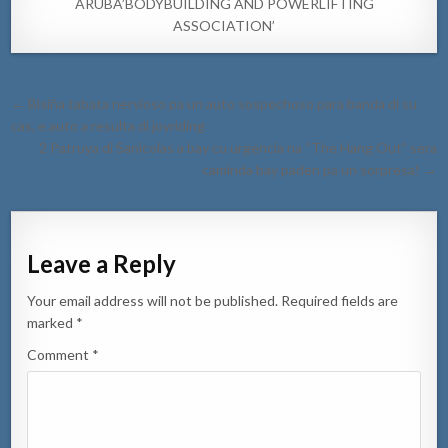
ARUBA’BODYBUILDING AND POWERLIFTING
ASSOCIATION’
Post
← Bisiña tabata nervioso pa un auto sospechoso para banda di su
navigation
cas, e auto a resulta di joyriding
2 Patruya di Sanicolas a bay cu urgencia na “The Hang Out” sera
caminda bay paden pa un sorpresa! →
Leave a Reply
Your email address will not be published.
Required fields are
marked
*
Comment
*