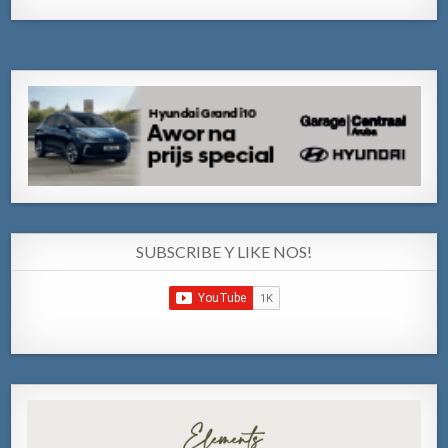
SUBSCRIBE Y LIKE NOS!