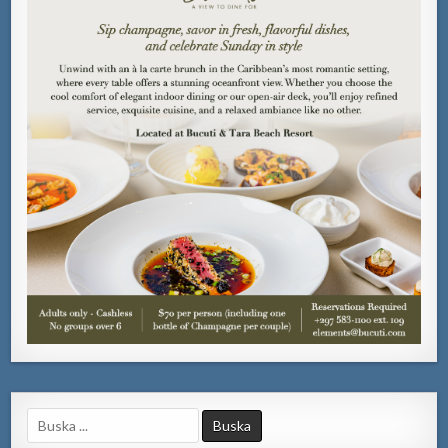
Search
for: