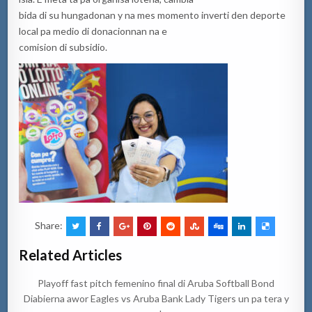
bida di su hungadonan y na mes momento inverti den deporte
local pa medio di donacionnan na e
comision di subsidio.
Share:
Related Articles
Playoff fast pitch femenino final di Aruba Softball Bond
Diabierna awor Eagles vs Aruba Bank Lady Tigers un pa tera y