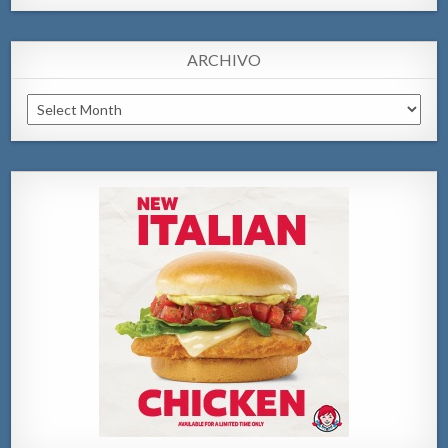
ARCHIVO
Archivo