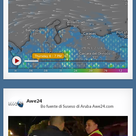
Awe24
Bo fuente di Suseso di Aruba Awe24.com