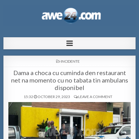
AWE24.com Bo centro di informacion
Bo centro di informacion pa Aruba
pa Aruba
POSTED
INCIDENTE
IN
Dama a choca cu cuminda den restaurant
net na momento cu no tabata tin ambulans
disponibel
15:32
OCTOBER 29, 2023
LEAVE A COMMENT