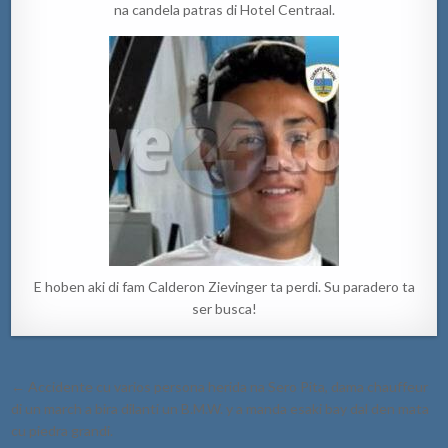
na candela patras di Hotel Centraal.
E hoben aki di fam Calderon Zievinger ta perdi. Su paradero ta
ser busca!
Post
← Accidente cu varios persona herida na Sero Pita, dama chauffeur
navigation
di un march a bira dilanti un B.M.W. y a manda esaki bay dal den mata
cu piedra grandi.