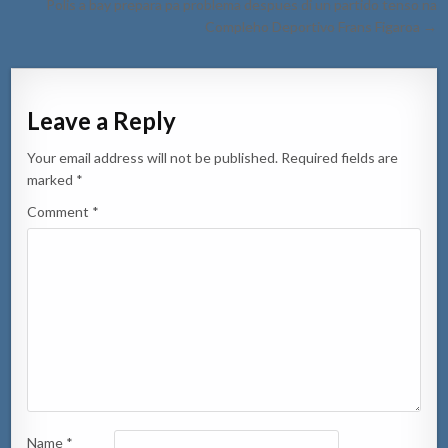
Polis a bay prepara pa problema despues di un partido tenso na
Compleho Deportivo Frans Figaroa →
Leave a Reply
Your email address will not be published.
Required fields are
marked
*
Comment
*
Name
*