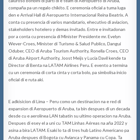
caluroso bonbini di parti di e team di Aeropuerto di Aruba,
compaña pa un regalo chikito. E ceremonia oficial a tuma luga
den e Arrival Hall di Aeropuerto Internacional Reina Beatrix. A
conta cu presencia di varios mandatario, ehecutivo di aviacion,
stakeholders hotelero y demas invitado. Entre e invitadonan
por a conta cu presencia di Minister Presidente mr. Evelyn
Wever-Croes, Minister di Turismo & Salud Publico, Dangui
Oduber, CEO di Aruba Tourism Authority, Ronella Croes, CEO
di Aruba Airport Authority, Joost Meijs y Lucia Davil kende ta
Director di Benta na LATAM Airlines Peru. E evento a termina
cu un ceremonia di corta cinta y corta bolo, pa simbolisa inicio
oficial di e ruta aki.
E adkisicion di Lima – Peru como un destinacion na e red di
expansion di Aeropuerto di Aruba, ta bin despues di un decada
desde cu e aerolinea LAN tabatin su ultimo operacion na Aruba.
Despues di esey el a uni cu TAM Linhas Aéreas na aña 2022 y
asina a bira LATAM. Esaki lo ta di tres hub Latino Americano pa
Aruba despues di Bogota cu Avianca y Panama cu Copa. Ta