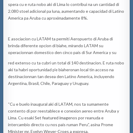
spera cu e ruta nobo aki di Lima lo contribui na un cantidad di
2.080 stoel adicional pa luna, aumentando e capacidad di Latino
America pa Aruba cu aproximadamente 8%.
E asociacion cu LATAM ta permiti Aeropuerto di Aruba di
brinda diferente opcion di biahe, mirando LATAM su
operacionnan domestico den cinco pais di Sur America y su
red extenso cu ta cubri un total di 140 destinacion. E ruta nobo
aki ta habri oportunidad p’e biaheronan local tin acceso na
destinacionnan tan desea den Latino America, incluyendo
Argentina, Brasil, Chile, Paraguay y Uruguay.
“Cu e buelo inaugural aki di LATAM, nos ta sumamente
contento di por reestablece e conexion aereo entre Aruba y
Lima. Cu esaki
Set featured image
nos por reanuda e
intercambio directo cu nos pais ruman Peru”, asina Prome
Minister mr. Evelyn Wever-Croes a expresa.