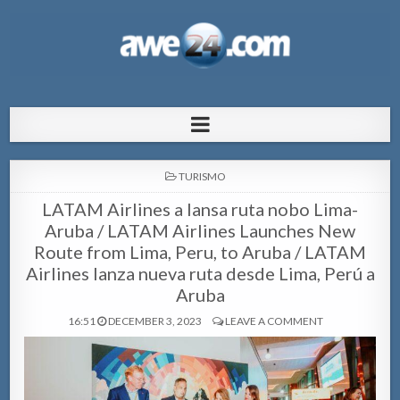
AWE24.com Bo centro di informacion
Bo centro di informacion pa Aruba
pa Aruba
POSTED
TURISMO
IN
LATAM Airlines a lansa ruta nobo Lima-
Aruba / LATAM Airlines Launches New
Route from Lima, Peru, to Aruba / LATAM
Airlines lanza nueva ruta desde Lima, Perú a
Aruba
16:51
DECEMBER 3, 2023
LEAVE A COMMENT