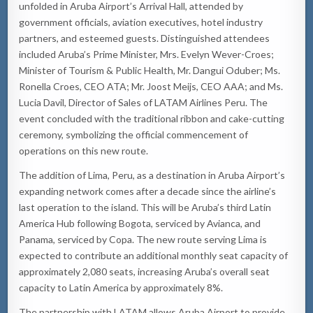
unfolded in Aruba Airport’s Arrival Hall, attended by
government officials, aviation executives, hotel industry
partners, and esteemed guests. Distinguished attendees
included Aruba’s Prime Minister, Mrs. Evelyn Wever-Croes;
Minister of Tourism & Public Health, Mr. Dangui Oduber; Ms.
Ronella Croes, CEO ATA; Mr. Joost Meijs, CEO AAA; and Ms.
Lucia Davil, Director of Sales of LATAM Airlines Peru. The
event concluded with the traditional ribbon and cake-cutting
ceremony, symbolizing the official commencement of
operations on this new route.
The addition of Lima, Peru, as a destination in Aruba Airport’s
expanding network comes after a decade since the airline’s
last operation to the island. This will be Aruba’s third Latin
America Hub following Bogota, serviced by Avianca, and
Panama, serviced by Copa. The new route serving Lima is
expected to contribute an additional monthly seat capacity of
approximately 2,080 seats, increasing Aruba’s overall seat
capacity to Latin America by approximately 8%.
The partnership with LATAM allows Aruba Airport to provide