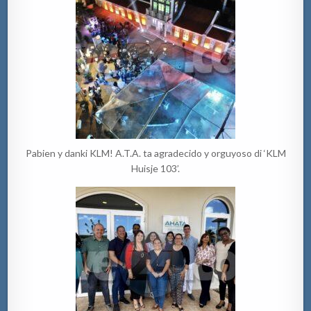
Pabien y danki KLM! A.T.A. ta agradecido y orguyoso di ‘KLM
Huisje 103’.