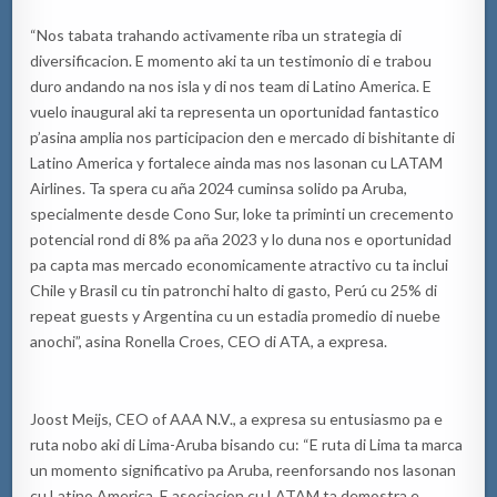
“Nos tabata trahando activamente riba un strategia di
diversificacion. E momento aki ta un testimonio di e trabou
duro andando na nos isla y di nos team di Latino America. E
vuelo inaugural aki ta representa un oportunidad fantastico
p’asina amplia nos participacion den e mercado di bishitante di
Latino America y fortalece ainda mas nos lasonan cu LATAM
Airlines. Ta spera cu aña 2024 cuminsa solido pa Aruba,
specialmente desde Cono Sur, loke ta priminti un crecemento
potencial rond di 8% pa aña 2023 y lo duna nos e oportunidad
pa capta mas mercado economicamente atractivo cu ta inclui
Chile y Brasil cu tin patronchi halto di gasto, Perú cu 25% di
repeat guests y Argentina cu un estadia promedio di nuebe
anochi”, asina Ronella Croes, CEO di ATA, a expresa.
Joost Meijs, CEO of AAA N.V., a expresa su entusiasmo pa e
ruta nobo aki di Lima-Aruba bisando cu: “E ruta di Lima ta marca
un momento significativo pa Aruba, reenforsando nos lasonan
cu Latino America. E asociacion cu LATAM ta demostra e