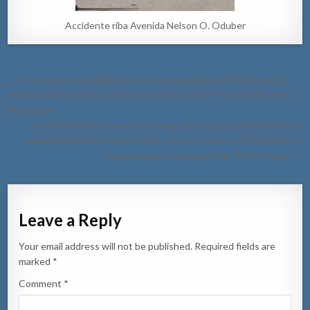
Accidente riba Avenida Nelson O. Oduber
Post
← En conexion cu celebracion di su cumpleaño dia 5 di December:
navigation
INVITACION PA MINI EXPO DI LIDER DI MEP TITULA ‘RELAHA Y
RECARGA’
LATAM Airlines a lansa ruta nobo Lima-Aruba / LATAM Airlines
Launches New Route from Lima, Peru, to Aruba / LATAM Airlines
lanza nueva ruta desde Lima, Perú a Aruba →
Leave a Reply
Your email address will not be published.
Required fields are
marked
*
Comment
*