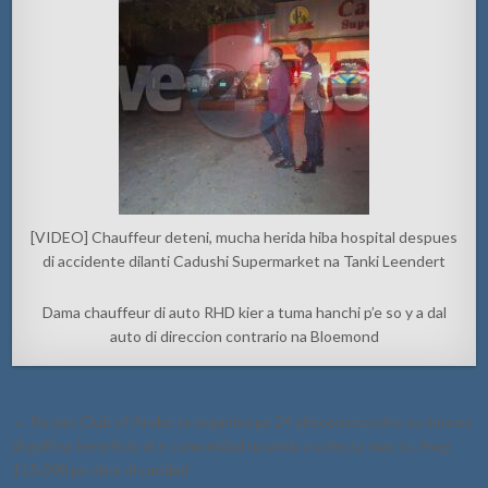
[VIDEO] Chauffeur deteni, mucha herida hiba hospital despues
di accidente dilanti Cadushi Supermarket na Tanki Leendert
Dama chauffeur di auto RHD kier a tuma hanchi p’e so y a dal
auto di direccion contrario na Bloemond
Post
← Rotary Club of Aruba ta organisa pa 24 añaconsecutivo su torneo
navigation
di golf na beneficio di e comunidad na unda a colecta mas cu Awg
115,000 pa obra di caridad