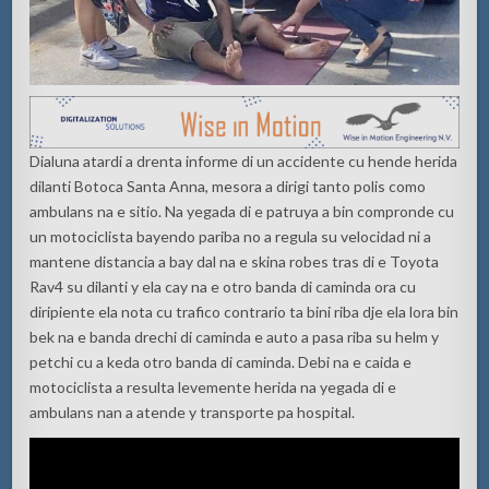
Dialuna atardi a drenta informe di un accidente cu hende herida
dilanti Botoca Santa Anna, mesora a dirigi tanto polis como
ambulans na e sitio. Na yegada di e patruya a bin compronde cu
un motociclista bayendo pariba no a regula su velocidad ni a
mantene distancia a bay dal na e skina robes tras di e Toyota
Rav4 su dilanti y ela cay na e otro banda di caminda ora cu
diripiente ela nota cu trafico contrario ta bini riba dje ela lora bin
bek na e banda drechi di caminda e auto a pasa riba su helm y
petchi cu a keda otro banda di caminda. Debi na e caida e
motociclista a resulta levemente herida na yegada di e
ambulans nan a atende y transporte pa hospital.