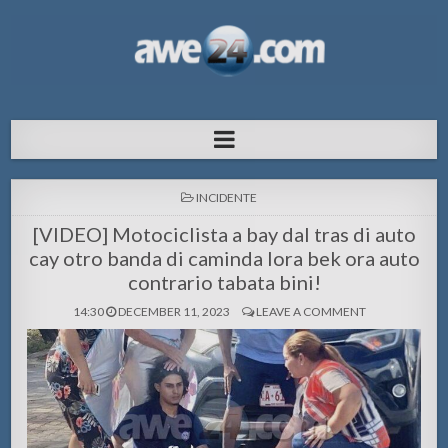
AWE24.com Bo centro di informacion
Bo centro di informacion pa Aruba
pa Aruba
POSTED
INCIDENTE
IN
[VIDEO] Motociclista a bay dal tras di auto
cay otro banda di caminda lora bek ora auto
contrario tabata bini!
14:30
DECEMBER 11, 2023
LEAVE A COMMENT