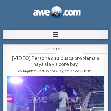
AWE24.com Bo centro di informacion
Bo centro di informacion pa Aruba
pa Aruba
POSTED
INCIDENTE
IN
[VIDEO] Persona cu a busca problema a
haya sla y a core bay
00:14
DECEMBER 23, 2023
LEAVE A COMMENT