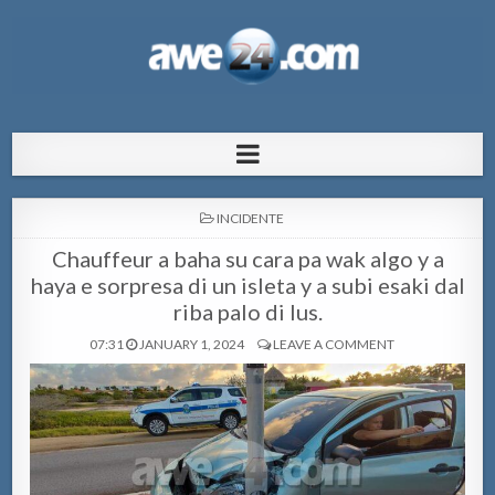
AWE24.com Bo centro di informacion
Bo centro di informacion pa Aruba
pa Aruba
POSTED
INCIDENTE
IN
Chauffeur a baha su cara pa wak algo y a
haya e sorpresa di un isleta y a subi esaki dal
riba palo di lus.
07:31
JANUARY 1, 2024
LEAVE A COMMENT