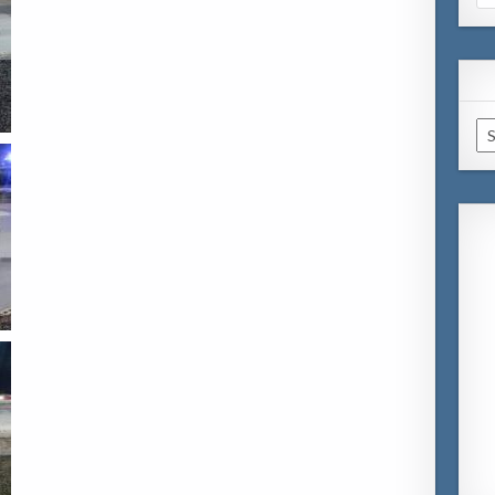
for
Ar