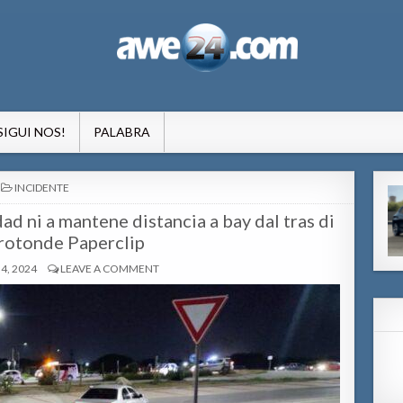
formacion pa Aruba
SIGUI NOS!
PALABRA
POSTED
INCIDENTE
IN
ad ni a mantene distancia a bay dal tras di
 rotonde Paperclip
4, 2024
LEAVE A COMMENT