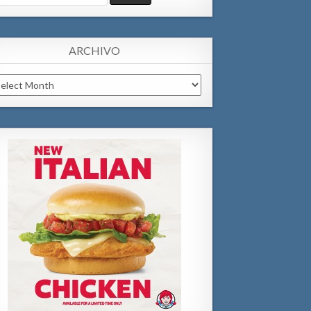
:
ARCHIVO
chivo