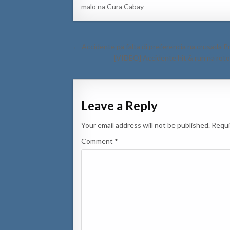
malo na Cura Cabay
Post
← Accidente pa falta di preferencia na crusada P
navigation
[VIDEO] Accidente hit & run na roto
Leave a Reply
Your email address will not be published.
Requi
Comment
*