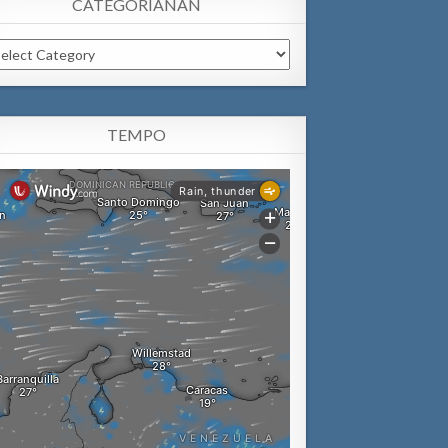
CATEGORIANAN
tegorianan
TEMPO