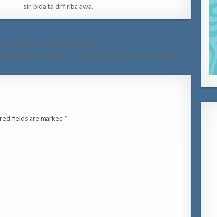
sin bida ta drif riba awa.
rof. Lorentzstraat/ Emmastraat
nde Paperclip, bumper cu nummerplaat di e auto a keda atras →
red fields are marked
*