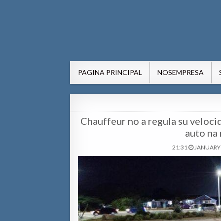
AWE24.com Bo centro di in
Bo centro di informacion pa Aruba
PAGINA PRINCIPAL
NOSEMPRESA
Chauffeur no a regula su velocid
auto na
21:31
JANUARY 