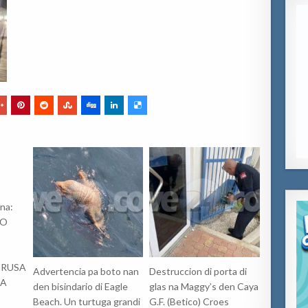
na:
LO
,
CRUSA
Advertencia pa boto nan
Destruccion di porta di
DA
den bisindario di Eagle
glas na Maggy’s den Caya
Beach. Un turtuga grandi
G.F. (Betico) Croes