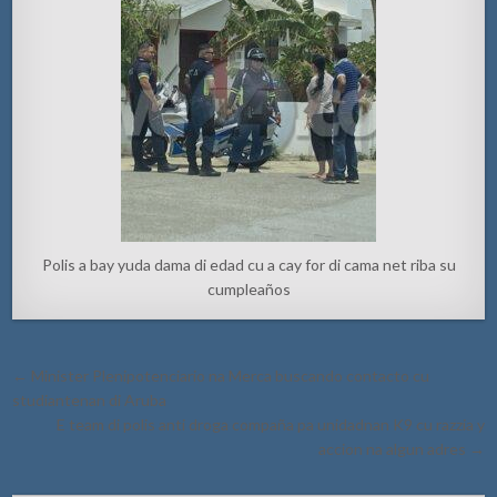
Polis a bay yuda dama di edad cu a cay for di cama net riba su
cumpleaños
Post
← Minister Plenipotenciario na Merca buscando contacto cu
navigation
studiantenan di Aruba
E team di polis anti droga compaña pa unidadnan K9 cu razzia y
accion na algun adres →