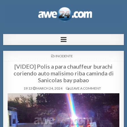
AWE24.com Bo centro di informacion
Bo centro di informacion pa Aruba
pa Aruba
POSTED
INCIDENTE
IN
[VIDEO] Polis a para chauffeur burachi
coriendo auto malisimo riba caminda di
Sanicolas bay pabao
19:13
MARCH 24, 2024
LEAVE A COMMENT