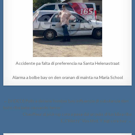
Accidente pa falta di preferencia na Santa Helenastraat
Alarma a bolbe bay on den oranan di mainta na Maria School
Post
← [VIDEO] Polis a detene homber bao influencia di substancia den
navigation
boto riba lama causando terror
Chauffeur di pick-up cora a pasa dal un palo di lus kibra riba
E.J.”Watty” Vos blvd. Y sigi core bay →