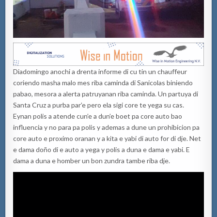
Diadomingo anochi a drenta informe di cu tin un chauffeur
coriendo masha malo mes riba caminda di Sanicolas biniendo
pabao, mesora a alerta patruyanan riba caminda. Un partuya di
Santa Cruz a purba par’e pero ela sigi core te yega su cas.
Eynan polis a atende cun’e a dun’e boet pa core auto bao
influencia y no para pa polis y ademas a dune un prohibicion pa
core auto e proximo oranan y a kita e yabi di auto for di dje. Net
e dama doño di e auto a yega y polis a duna e dama e yabi. E
dama a duna e homber un bon zundra tambe riba dje.